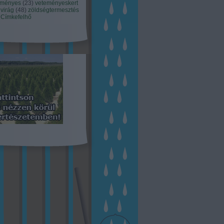
eményes
(
23
)
veteményeskert
virág
(
48
)
zöldségtermesztés
Címkefelhő