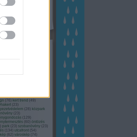
kék
apest
(
45
)
dísznövény
(
116
)
zernövény
(
20
)
garden
ching
(
83
)
gyógynövény
(
33
)
áji gazdálkodás
(
28
)
kert
1
)
kertbarát
(
50
)
kertépítés
6
)
kertészet
(
118
)
kertészeti
ácsadás
(
67
)
kertészeti
ácsok
(
222
)
kertészkedés
4
)
kertészmérnök
(
53
)
fenntartás
(
75
)
kertrendezés
kerttervezés
(
140
)
kert és
ign
(
76
)
kert trend
(
49
)
hakert
(
23
)
nyezetvédelem
(
28
)
közpark
növény
(
23
)
énygondozás
(
129
)
énytermesztés
(
60
)
öntözés
)
park
(
23
)
szobanövény
(
23
)
tés
(
134
)
utcafront
(
54
)
akép
(
62
)
városkép
(
74
)