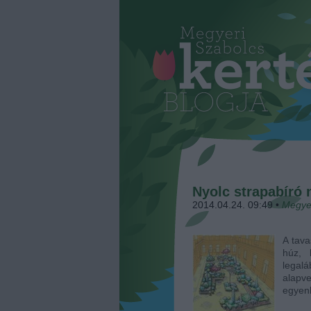
Nyolc strapabíró
2014.04.24. 09:49
•
Megye
A tava
húz, 
legalá
alapv
egyenl