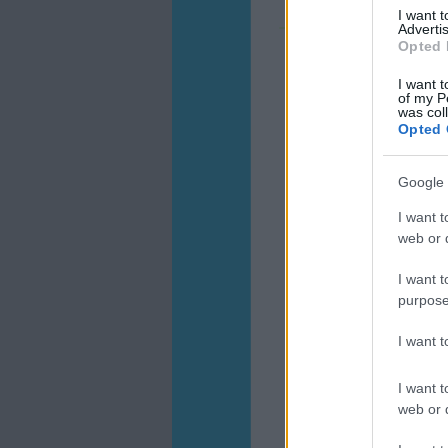
I want 
Advertis
Opted 
I want t
of my P
was col
Opted 
Google 
I want t
web or d
I want t
purpose
I want 
I want t
web or d