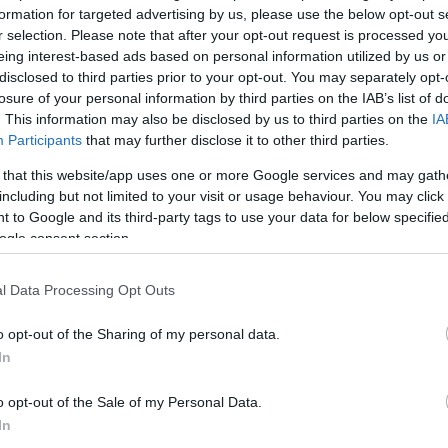
mi zöldell
formation for targeted advertising by us, please use the below opt-out s
i Szabolcs
•
Szólj hozzá!
r selection. Please note that after your opt-out request is processed y
eing interest-based ads based on personal information utilized by us or
Köves
disclosed to third parties prior to your opt-out. You may separately opt-
ervezéskor, ültetéskor általában fontos szempont az
losure of your personal information by third parties on the IAB’s list of
átó kerttulajdonsoknál, hogy a birtokra ültetendő fa vagy
. This information may also be disclosed by us to third parties on the
IA
e melyik évszakban milyen képet kölcsönöz majd a
k. Vannak fajták, amelyek télen kopárrá válnak, mások
Participants
that may further disclose it to other third parties.
g évszakban is díszlenek, és…
 that this website/app uses one or more Google services and may gath
Ker
including but not limited to your visit or usage behaviour. You may click 
 to Google and its third-party tags to use your data for below specifi
ogle consent section.
örökzöld
kerttervezés
mirtuszlonc
lombhullató
örökzöld
aszi bangita
Hipericum calicinum
Jasminum humile
l Data Processing Opt Outs
öld jázmin
Ligustrum ovalifolium
télizöld fagyal
Ligustrum
l
Lonicera nitida
Lonicera purpusii
korai lonc
Viburnum
lizöld bangita
Viburnum burkwoodii
télizöld
ültethető
o opt-out of the Sharing of my personal data.
Lin
In
W
K
o opt-out of the Sale of my Personal Data.
H
Y
In
I