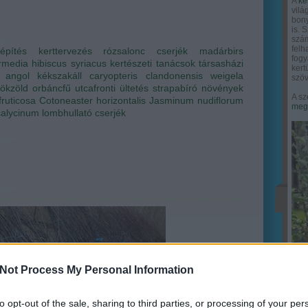
A
ke
vilá
bony
is. 
szám
felh
tépítés
kerttervezés
rózsalonc
cserjék
madárbirs
fogy
ermedia
hibiscus syriacus
kertészeti tanácsok
társasházi
ker
angol kékszakáll
caryopteris clandonensis
weigela
szöv
rökzöld orbáncfű
utcafronti ültetés
strapabíró növények
A sz
fruticosa
Cotoneaster horizontalis
Jasminum nudiflorum
megy
calycinum
lombhullató cserjék
Not Process My Personal Information
to opt-out of the sale, sharing to third parties, or processing of your per