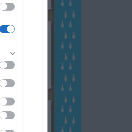
hívum
2 november
(
1
)
 október
(
2
)
2 szeptember
(
1
)
2 augusztus
(
2
)
 július
(
3
)
 június
(
1
)
 április
(
3
)
1 december
(
2
)
 október
(
1
)
1 augusztus
(
1
)
ább
...
tész TV