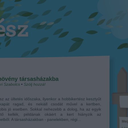
 növény társasházakba
ri Szabolcs
•
Szólj hozzá!
sz az ültetés időszaka, ilyenkor a hobbikertész kesztyűt
kapát ragad, és nekiáll csodát művel a kertben,
bbis jó esetben. Sokkal nehezebb a dolog, ha az egyik
ető kellék, példának okáért a kert hiányzik az
etből. A társasházakban - panelekben, régi…
Meg