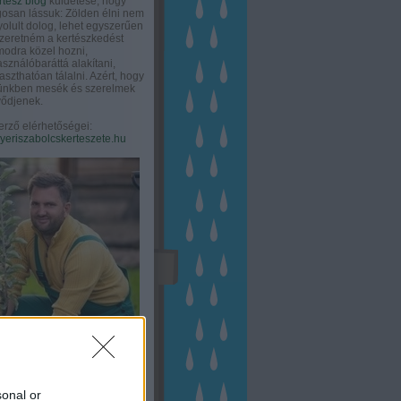
rtész blog
küldetése, hogy
gosan lássuk: Zölden élni nem
olult dolog, lehet egyszerűen
Szeretném a kertészkedést
odra közel hozni,
asználóbaráttá alakítani,
aszthatóan tálalni. Azért, hogy
tünkben mesék és szerelmek
ődjenek.
erző elérhetőségei:
eriszabolcskerteszete.hu
sonal or