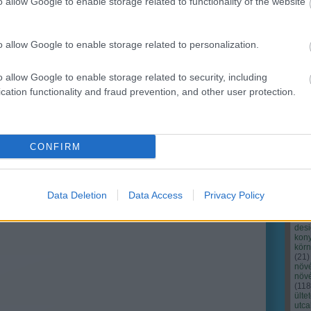
o allow Google to enable storage related to functionality of the website
o allow Google to enable storage related to personalization.
o allow Google to enable storage related to security, including
cation functionality and fraud prevention, and other user protection.
Cím
Bud
fűs
coa
CONFIRM
házt
(
17
(
12
tan
tan
Data Deletion
Data Access
Privacy Policy
(
16
kert
(
76
)
des
kony
kör
(
21
)
növ
növ
(
118
ülte
utc