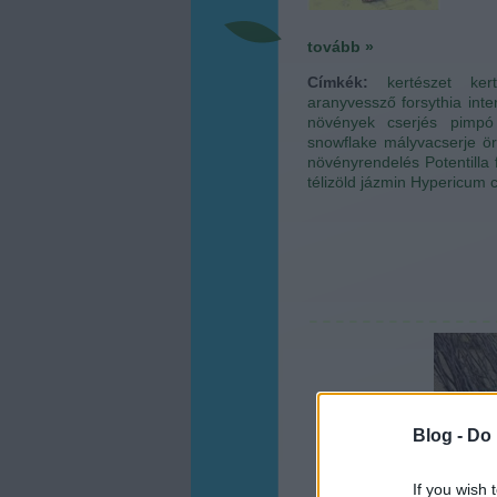
tovább »
Címkék:
kertészet
ker
aranyvessző
forsythia int
növények
cserjés pimpó
snowflake
mályvacserje
ö
növényrendelés
Potentilla 
télizöld jázmin
Hypericum 
Blog -
Do 
If you wish 