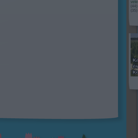
vet
(
44
)
(
35
)