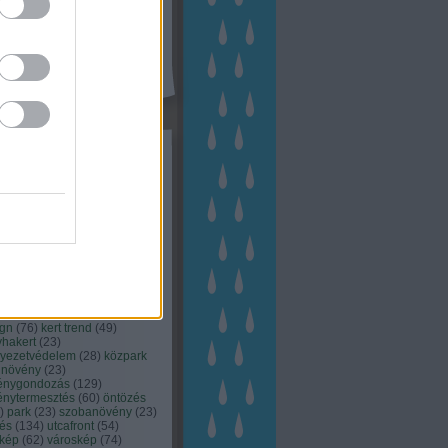
kék
apest
(
45
)
dísznövény
(
116
)
zernövény
(
20
)
garden
ching
(
83
)
gyógynövény
(
33
)
áji gazdálkodás
(
28
)
kert
1
)
kertbarát
(
50
)
kertépítés
6
)
kertészet
(
118
)
kertészeti
ácsadás
(
67
)
kertészeti
ácsok
(
222
)
kertészkedés
4
)
kertészmérnök
(
53
)
fenntartás
(
75
)
kertrendezés
kerttervezés
(
140
)
kert és
ign
(
76
)
kert trend
(
49
)
hakert
(
23
)
nyezetvédelem
(
28
)
közpark
növény
(
23
)
énygondozás
(
129
)
énytermesztés
(
60
)
öntözés
)
park
(
23
)
szobanövény
(
23
)
tés
(
134
)
utcafront
(
54
)
akép
(
62
)
városkép
(
74
)