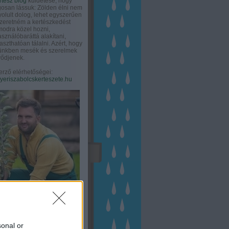
rtész blog
küldetése, hogy
gosan lássuk: Zölden élni nem
olult dolog, lehet egyszerűen
Szeretném a kertészkedést
odra közel hozni,
asználóbaráttá alakítani,
aszthatóan tálalni. Azért, hogy
tünkben mesék és szerelmek
ődjenek.
erző elérhetőségei:
eriszabolcskerteszete.hu
sonal or