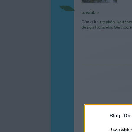
tovább »
Címkék:
utcakép
kertész
design
Hollandia
Giethoor
Blog -
Do 
If you wish 