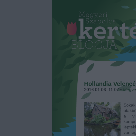
Hollandia Velencéj
2016.01.06. 11:07
•
Megye
Soka
utakbó
a vi
kompr
lépték
van eg