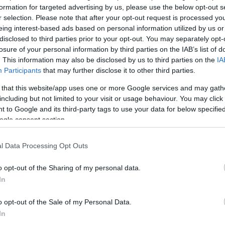
formation for targeted advertising by us, please use the below opt-out s
r selection. Please note that after your opt-out request is processed y
eing interest-based ads based on personal information utilized by us or
Köves
disclosed to third parties prior to your opt-out. You may separately opt-
losure of your personal information by third parties on the IAB’s list of
. This information may also be disclosed by us to third parties on the
IA
Participants
that may further disclose it to other third parties.
 that this website/app uses one or more Google services and may gath
Ker
including but not limited to your visit or usage behaviour. You may click 
 to Google and its third-party tags to use your data for below specifi
ogle consent section.
l Data Processing Opt Outs
o opt-out of the Sharing of my personal data.
Lin
In
W
K
o opt-out of the Sale of my Personal Data.
H
Y
In
I