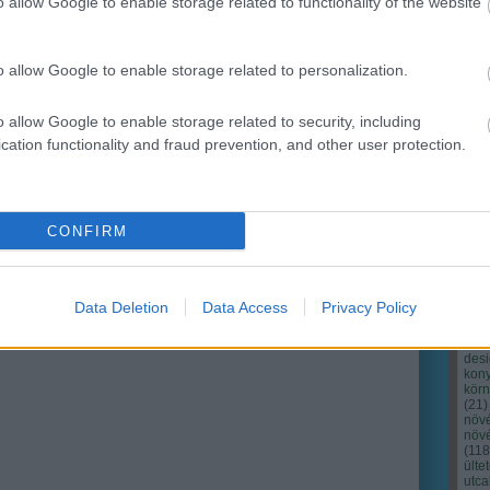
o allow Google to enable storage related to functionality of the website
o allow Google to enable storage related to personalization.
o allow Google to enable storage related to security, including
cation functionality and fraud prevention, and other user protection.
Cím
Bud
fűs
coa
CONFIRM
házt
(
17
(
12
tan
tan
Data Deletion
Data Access
Privacy Policy
(
16
kert
(
76
)
des
kony
kör
(
21
)
növ
növ
(
118
ülte
utc