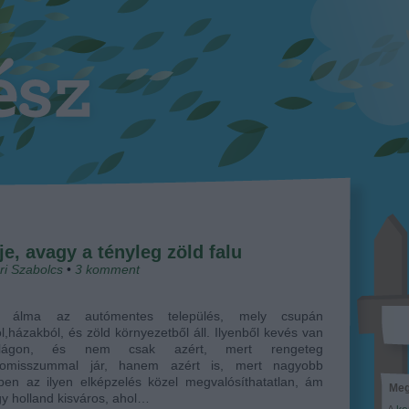
e, avagy a tényleg zöld falu
ri Szabolcs
•
3
komment
k álma az autómentes település, mely csupán
l,házakból, és zöld környezetből áll. Ilyenből kevés van
lágon, és nem csak azért, mert rengeteg
omisszummal jár, hanem azért is, mert nagyobb
ben az ilyen elképzelés közel megvalósíthatatlan, ám
Meg
y holland kisváros, ahol…