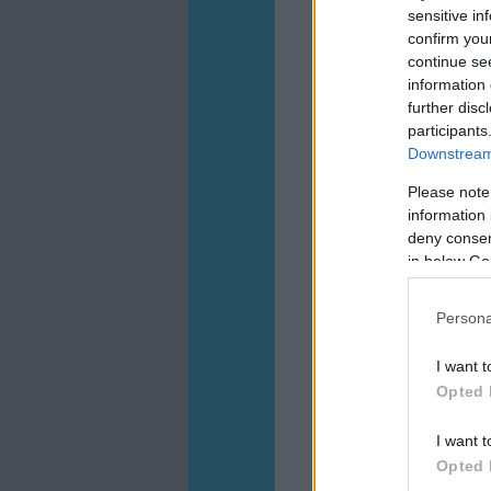
sensitive in
confirm you
continue se
information 
further disc
participants
Downstream 
Please note
information 
deny consent
in below Go
Persona
I want t
Opted 
I want t
Opted 