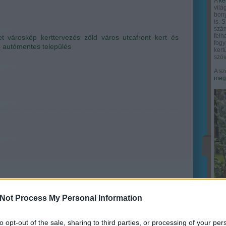
A
ke
vilá
bony
is. 
szám
felh
et
városkép
kerttervezés
zöld város
utcafront
kert és
fogy
n
autómentes település
ker
szöv
A sz
megy
Not Process My Personal Information
to opt-out of the sale, sharing to third parties, or processing of your per