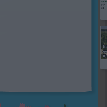
vet
(
44
)
(
35
)