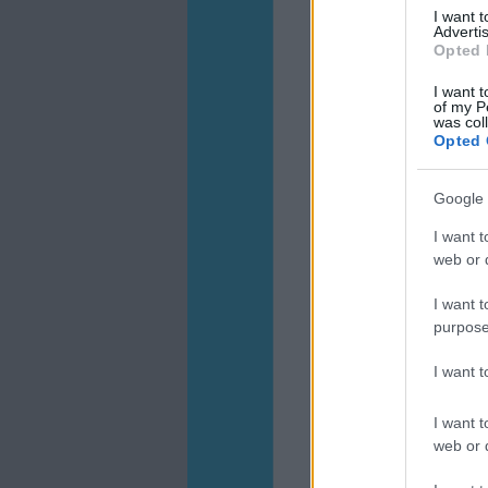
I want 
Advertis
Opted 
I want t
of my P
was col
Opted 
Google 
I want t
web or d
I want t
purpose
I want 
I want t
web or d