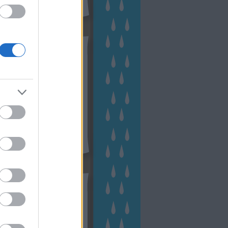
hívum
2 november
(
1
)
 október
(
2
)
2 szeptember
(
1
)
2 augusztus
(
2
)
 július
(
3
)
 június
(
1
)
 április
(
3
)
1 december
(
2
)
 október
(
1
)
1 augusztus
(
1
)
ább
...
tész TV