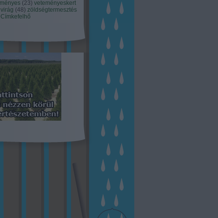
eményes
(
23
)
veteményeskert
virág
(
48
)
zöldségtermesztés
Címkefelhő