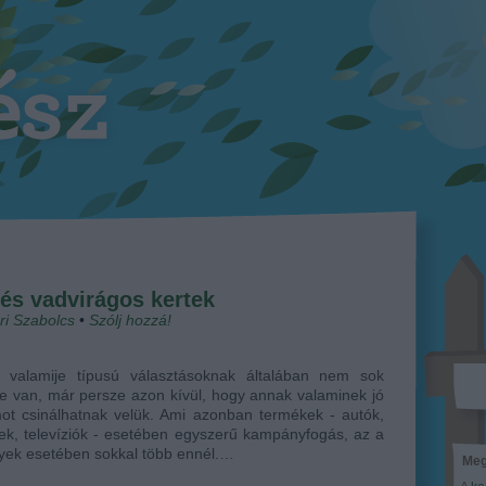
és vadvirágos kertek
ri Szabolcs
•
Szólj hozzá!
 valamije típusú választásoknak általában nem sok
e van, már persze azon kívül, hogy annak valaminek jó
ot csinálhatnak velük. Ami azonban termékek - autók,
ek, televíziók - esetében egyszerű kampányfogás, az a
yek esetében sokkal több ennél.…
Meg