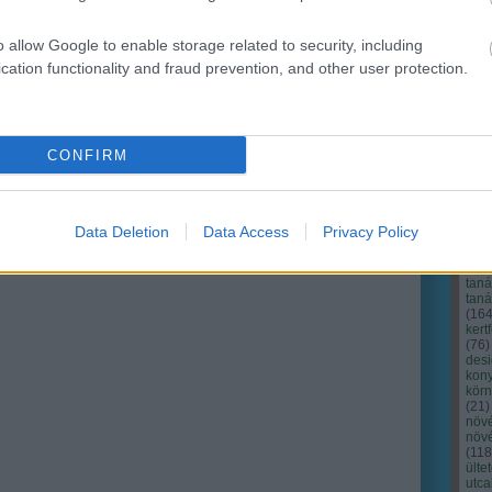
o allow Google to enable storage related to security, including
cation functionality and fraud prevention, and other user protection.
CONFIRM
Cím
Bud
fűs
coa
Data Deletion
Data Access
Privacy Policy
házt
(
17
(
12
tan
tan
(
16
kert
(
76
)
des
kony
kör
(
21
)
növ
növ
(
118
ülte
utc