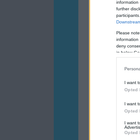
information 
further disc
participants
Downstream 
Please note
information 
deny consent
in below Go
Persona
I want t
Opted 
I want t
Opted 
I want 
Advertis
Opted 