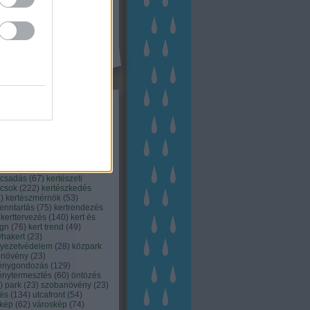
kék
apest
(
45
)
dísznövény
(
116
)
zernövény
(
20
)
garden
ching
(
83
)
gyógynövény
(
33
)
áji gazdálkodás
(
28
)
kert
1
)
kertbarát
(
50
)
kertépítés
6
)
kertészet
(
118
)
kertészeti
ácsadás
(
67
)
kertészeti
ácsok
(
222
)
kertészkedés
4
)
kertészmérnök
(
53
)
fenntartás
(
75
)
kertrendezés
kerttervezés
(
140
)
kert és
ign
(
76
)
kert trend
(
49
)
hakert
(
23
)
nyezetvédelem
(
28
)
közpark
növény
(
23
)
énygondozás
(
129
)
énytermesztés
(
60
)
öntözés
)
park
(
23
)
szobanövény
(
23
)
tés
(
134
)
utcafront
(
54
)
akép
(
62
)
városkép
(
74
)