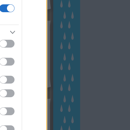
hívum
2 november
(
1
)
 október
(
2
)
2 szeptember
(
1
)
2 augusztus
(
2
)
 július
(
3
)
 június
(
1
)
 április
(
3
)
1 december
(
2
)
 október
(
1
)
1 augusztus
(
1
)
ább
...
tész TV