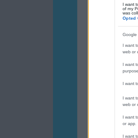
I want t
of my P
was col
Opted 
Google 
I want t
web or d
I want t
purpose
I want 
I want t
web or d
I want t
or app.
I want t