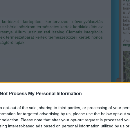
A
ke
vilá
bony
is. 
szám
felh
kertészet
kertépítés
kerttervezés
növényválasztás
fogy
k
szibériai nőszirom
természetes kertek
kertkialakítás
az
ker
ersenye
Allium ursinum
réti iszalag
Clematis integrifolia
szöv
tek
természetbarát kertek
természetközeli kertek
honos
A sz
ságtűrő fajták
megy
Not Process My Personal Information
to opt-out of the sale, sharing to third parties, or processing of your per
formation for targeted advertising by us, please use the below opt-out s
r selection. Please note that after your opt-out request is processed y
eing interest-based ads based on personal information utilized by us or