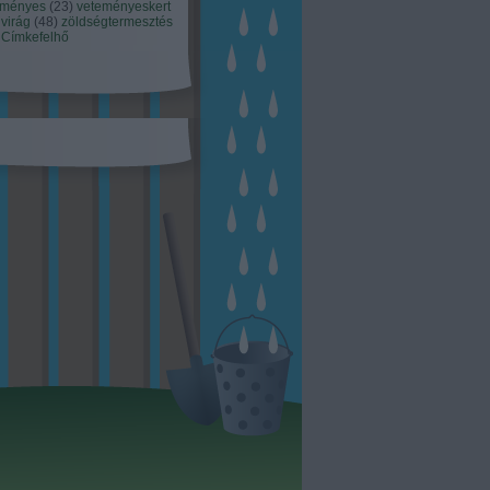
eményes
(
23
)
veteményeskert
virág
(
48
)
zöldségtermesztés
Címkefelhő