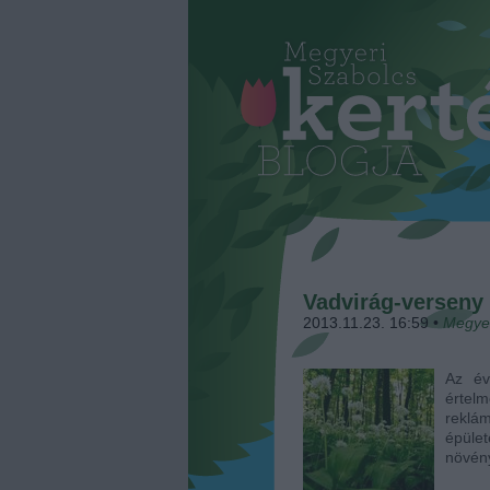
Vadvirág-verseny 
2013.11.23. 16:59
•
Megye
Az év
értelm
reklám
épület
növén