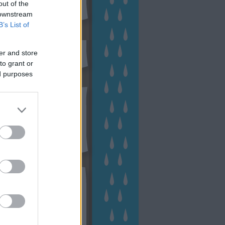
out of the
 downstream
B’s List of
sen Facebookon
er and store
to grant or
ed purposes
esés
kek
ebshop - Megyeri Szabolcs
ertészete
írlevél feliratkozás
outube csatornám
ngyenes tanfolyamaim