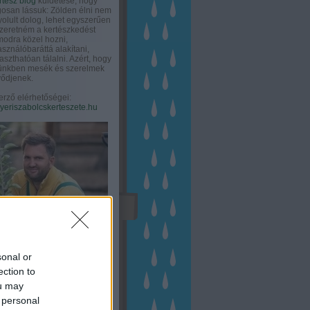
rtész blog
küldetése, hogy
gosan lássuk: Zölden élni nem
olult dolog, lehet egyszerűen
Szeretném a kertészkedést
odra közel hozni,
asználóbaráttá alakítani,
aszthatóan tálalni. Azért, hogy
tünkben mesék és szerelmek
ődjenek.
erző elérhetőségei:
eriszabolcskerteszete.hu
sonal or
ection to
ou may
 personal