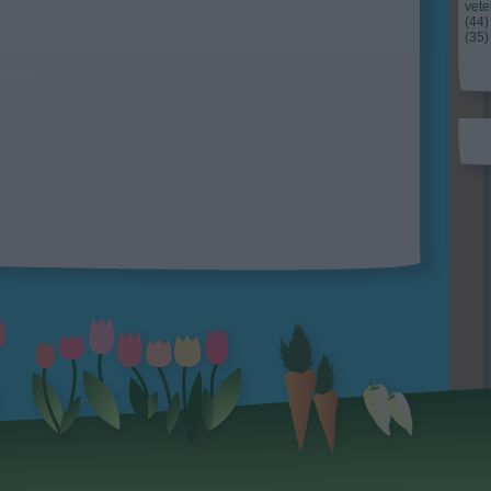
vet
(
44
)
(
35
)