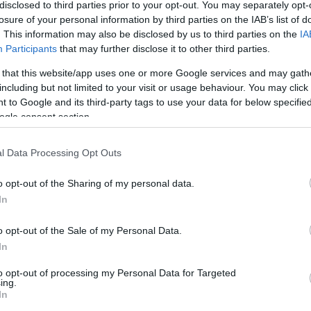
disclosed to third parties prior to your opt-out. You may separately opt-
losure of your personal information by third parties on the IAB’s list of
. This information may also be disclosed by us to third parties on the
IA
Participants
that may further disclose it to other third parties.
Köves
 that this website/app uses one or more Google services and may gath
including but not limited to your visit or usage behaviour. You may click 
 to Google and its third-party tags to use your data for below specifi
ogle consent section.
Ker
l Data Processing Opt Outs
o opt-out of the Sharing of my personal data.
In
o opt-out of the Sale of my Personal Data.
Lin
In
W
K
to opt-out of processing my Personal Data for Targeted
H
ing.
Y
In
I