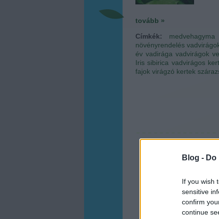
tovább »
Címkék:
medvehagyma
növényrendelés
vadvirágo
év vadirága
vadvirágok v
Iris sibirica
vadvirágos ker
fajok
virágzó kertek
száraz
Blog -
Do 
If you wish 
sensitive in
confirm you
continue se