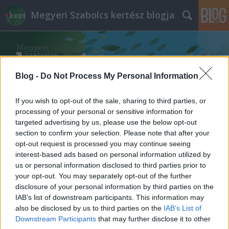
Megyeri Szabolcs kertész blogja
Blog -
Do Not Process My Personal Information
If you wish to opt-out of the sale, sharing to third parties, or
Címkék
»
őshonos_fajok
processing of your personal or sensitive information for
targeted advertising by us, please use the below opt-out
section to confirm your selection. Please note that after your
Most akkor gyom, vagy sem?
opt-out request is processed you may continue seeing
interest-based ads based on personal information utilized by
Megyeri Szabolcs
•
2015. június 02.
8
us or personal information disclosed to third parties prior to
your opt-out. You may separately opt-out of the further
A gyomnövény szóhoz rendszerint valamilyen
disclosure of your personal information by third parties on the
kellemetlen megjelenésű, vagy egyéb rosszindulatú
IAB’s list of downstream participants. This information may
tulajdonságokkal felvértezett növényt társítunk, amit
also be disclosed by us to third parties on the
IAB’s List of
dühödten próbálunk kiirtani a kertből, a zöldségek
Downstream Participants
that may further disclose it to other
közül, vagy a rózsaágyásból. Ha jobban