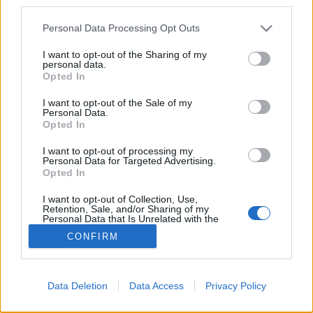
third parties.
belegondolunk azonban, az…
Please note that this website/app uses one or more Google
Personal Data Processing Opt Outs
services and may gather and store information including but
Feketefenyő pusztulás a Balatonnál
not limited to your visit or usage behaviour. You may click to
I want to opt-out of the Sharing of my
personal data.
grant or deny consent to Google and its third-party tags to
Megyeri Szabolcs
•
2013. március 07.
2
Opted In
use your data for below specified purposes in below Google
consent section.
I want to opt-out of the Sale of my
Aktuális hír, hogy a Keszthelyi-hegységben
Personal Data.
Opted In
pusztulásnak indult a feketefenyő állomány, ami
szomorú fejlemény, ugyanis a Pinus nigra annak
I want to opt-out of processing my
ellenére, hogy tájidegen, betelepített faj, közel
Personal Data for Targeted Advertising.
másfél évszázada meghatározó növénye a
Opted In
tájegységnek. Sajnos a megbetegedő fák nem…
I want to opt-out of Collection, Use,
Retention, Sale, and/or Sharing of my
Personal Data that Is Unrelated with the
Purposes for which it was collected.
CONFIRM
Opted Out
Google consents
Data Deletion
Data Access
Privacy Policy
I want to allow Google to enable storage
SÜTI BEÁLLÍTÁSOK MÓDOSÍTÁSA
related to advertising like cookies on web or