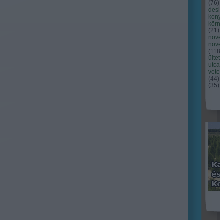
(
76
)
des
kony
kör
(
21
)
növ
növ
(
118
ülte
utc
vet
(
44
)
(
35
)