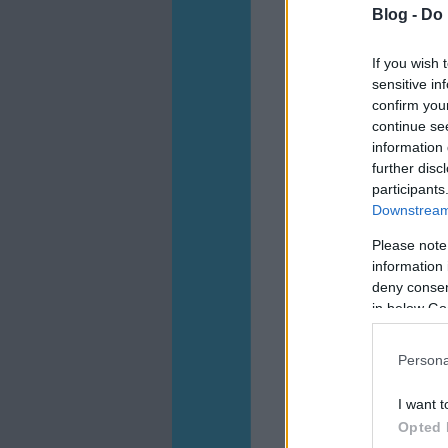
Blog -
Do 
If you wish 
sensitive in
confirm you
continue se
information 
further disc
participants
Downstream 
Please note
information 
deny consent
in below Go
Persona
I want t
Opted 