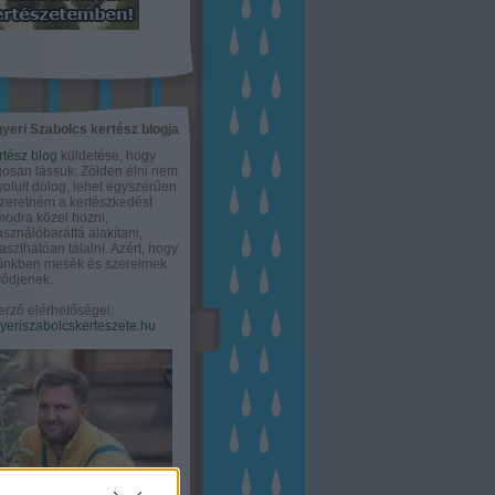
yeri Szabolcs kertész blogja
rtész blog
küldetése, hogy
gosan lássuk: Zölden élni nem
olult dolog, lehet egyszerűen
Szeretném a kertészkedést
odra közel hozni,
asználóbaráttá alakítani,
aszthatóan tálalni. Azért, hogy
tünkben mesék és szerelmek
ődjenek.
erző elérhetőségei:
eriszabolcskerteszete.hu