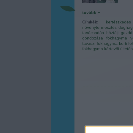
tovább »
Címkék:
kertészkedés
növénytermesztés
dugha
tanácsadás
háztáji gazdá
gondozása
fokhagyma v
tavaszi fokhagyma
kerti 
fokhagyma kártevői
ülteté