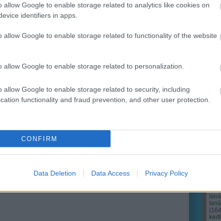
o allow Google to enable storage related to analytics like cookies on
evice identifiers in apps.
Ker
o allow Google to enable storage related to functionality of the website
o allow Google to enable storage related to personalization.
o allow Google to enable storage related to security, including
cation functionality and fraud prevention, and other user protection.
CONFIRM
Cím
Bud
fűs
coa
Data Deletion
Data Access
Privacy Policy
házt
(
17
(
12
tan
tan
(
16
kert