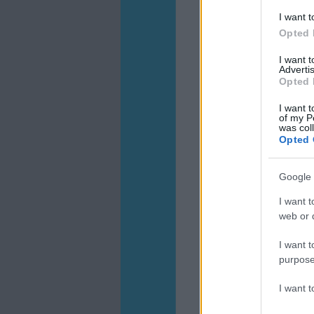
I want t
Opted 
I want 
Advertis
Opted 
I want t
of my P
was col
Opted 
Google 
I want t
web or d
I want t
purpose
I want 