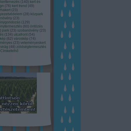
kerttervezés
(
140
)
kert és
ign
(
76
)
kert trend
(
49
)
hakert
(
23
)
nyezetvédelem
(
28
)
közpark
növény
(
23
)
énygondozás
(
129
)
énytermesztés
(
60
)
öntözés
)
park
(
23
)
szobanövény
(
23
)
tés
(
134
)
utcafront
(
54
)
akép
(
62
)
városkép
(
74
)
eményes
(
23
)
veteményeskert
virág
(
48
)
zöldségtermesztés
Címkefelhő