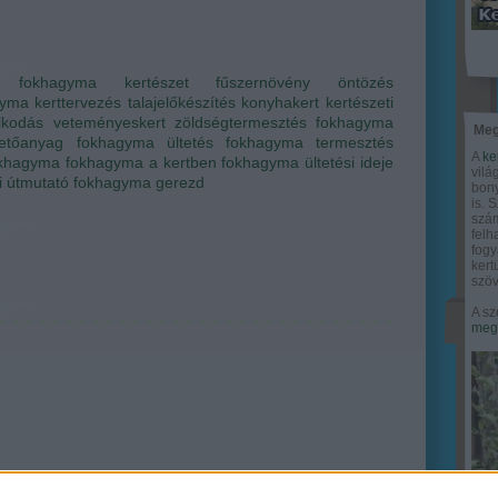
fokhagyma
kertészet
fűszernövény
öntözés
gyma
kerttervezés
talajelőkészítés
konyhakert
kertészeti
lkodás
veteményeskert
zöldségtermesztés
fokhagyma
Meg
etőanyag
fokhagyma ültetés
fokhagyma termesztés
A
ke
fokhagyma
fokhagyma a kertben
fokhagyma ültetési ideje
vilá
si útmutató
fokhagyma gerezd
bony
is. 
szám
felh
fogy
ker
szöv
A sz
megy