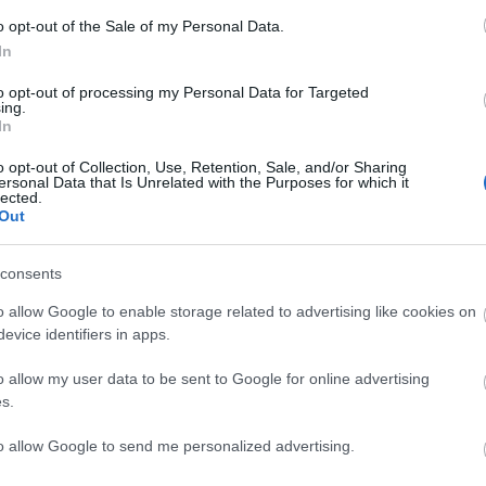
o opt-out of the Sale of my Personal Data.
Lin
In
W
K
to opt-out of processing my Personal Data for Targeted
H
ing.
Y
In
I
o opt-out of Collection, Use, Retention, Sale, and/or Sharing
ersonal Data that Is Unrelated with the Purposes for which it
lected.
Out
Arc
consents
202
2022
202
o allow Google to enable storage related to advertising like cookies on
202
evice identifiers in apps.
2022
2022
2022
o allow my user data to be sent to Google for online advertising
202
2021
s.
202
Tov
to allow Google to send me personalized advertising.