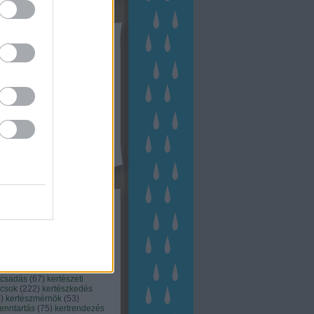
tész TV
kék
apest
(
45
)
dísznövény
(
116
)
zernövény
(
20
)
garden
ching
(
83
)
gyógynövény
(
33
)
áji gazdálkodás
(
28
)
kert
1
)
kertbarát
(
50
)
kertépítés
6
)
kertészet
(
118
)
kertészeti
ácsadás
(
67
)
kertészeti
ácsok
(
222
)
kertészkedés
4
)
kertészmérnök
(
53
)
fenntartás
(
75
)
kertrendezés