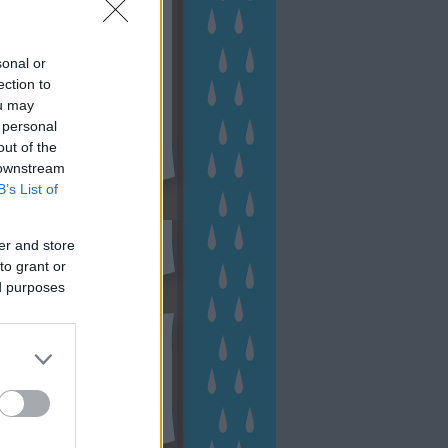
sonal or
ection to
ou may
 personal
out of the
 downstream
B’s List of
sen Facebookon
er and store
to grant or
ed purposes
esés