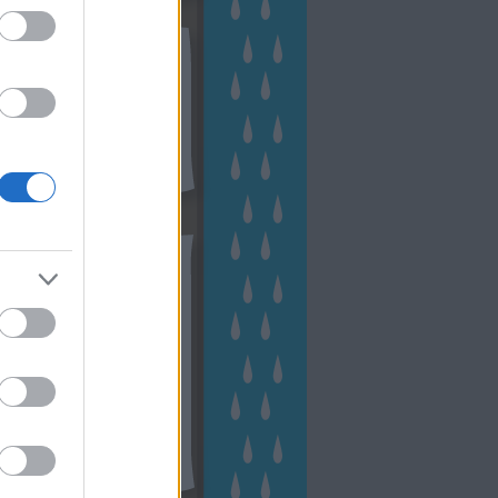
kek
ebshop - Megyeri Szabolcs
ertészete
írlevél feliratkozás
outube csatornám
ngyenes tanfolyamaim
hívum
2 november
(
1
)
 október
(
2
)
2 szeptember
(
1
)
2 augusztus
(
2
)
 július
(
3
)
 június
(
1
)
 április
(
3
)
1 december
(
2
)
 október
(
1
)
1 augusztus
(
1
)
ább
...