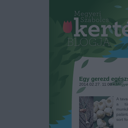
Egy gerezd egész
2014.02.27. 11:00
•
Megye
A tava
a tü
munká
palánt
sort f