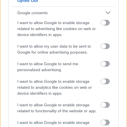
Opted Out
Megyeri Szabolcs
•
2012. november 19.
3
Google consents
Persze valójában kék, a zöld az ötletben rejlik. A
I want to allow Google to enable storage
minap bukkantam rá erre az érdekes koncepcióra,
related to advertising like cookies on web or
mely egy víkendház, ami egy szállítókonténerből
device identifiers in apps.
készült. Az ötlet szülőatyja a texasi Poteet Architects
tervezőiroda, kik elsősorban régi épületek
I want to allow my user data to be sent to
megújításával…
Google for online advertising purposes.
A legmenőbb ökopark
I want to allow Google to send me
personalized advertising.
Megyeri Szabolcs
•
2012. november 08.
7
I want to allow Google to enable storage
related to analytics like cookies on web or
Budapest, csakúgy, mint a zsúfolt nagyvárosok
device identifiers in apps.
többsége zöldhiányban szenved, főleg a
legsűrűbben lakott belvárosi részeket tekintve.
I want to allow Google to enable storage
Ezekben a kerületekben minden fa, minden
related to functionality of the website or app.
talpalatnyi fű kincsnek számít, még értékesebbek
azok a placcok, ahol le is lehet ülni egy szusszanásra,
I want to allow Google to enable storage
…