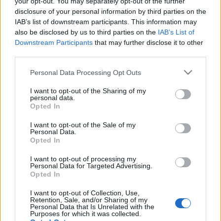
your opt-out. You may separately opt-out of the further
rengetegen elkötelezett hívei az ökotudatos
disclosure of your personal information by third parties on the
életmódnak, sokaknál azonban nem része a
IAB’s list of downstream participants. This information may
mindennapoknak a környezettudatos viselkedés.
also be disclosed by us to third parties on the
IAB’s List of
Pedig az ilyen gondolkodásmód könnyen
Downstream Participants
that may further disclose it to other
elsajátítható, és apró dolgok a rohanó
third parties.
mindennapokban…
Please note that this website/app uses one or more Google
Personal Data Processing Opt Outs
services and may gather and store information including but
Palack sziget
not limited to your visit or usage behaviour. You may click to
I want to opt-out of the Sharing of my
personal data.
grant or deny consent to Google and its third-party tags to
Megyeri Szabolcs
•
2013. január 20.
2
Opted In
use your data for below specified purposes in below Google
consent section.
I want to opt-out of the Sale of my
Kicsit elegem van már a téli témákból, és általában a
Personal Data.
télből is, a hideg, a szürkeség, a kedvetlen időjárás
Opted In
rátelepszik az emberre, így arra gondoltam, hogy
I want to opt-out of processing my
valamilyen vidám, és főként napos témával
Personal Data for Targeted Advertising.
próbálom feldobni a vasárnapot, így sort kerítek egy
Opted In
régebbi, de annál…
I want to opt-out of Collection, Use,
Retention, Sale, and/or Sharing of my
Personal Data that Is Unrelated with the
Zöld konténer
Purposes for which it was collected.