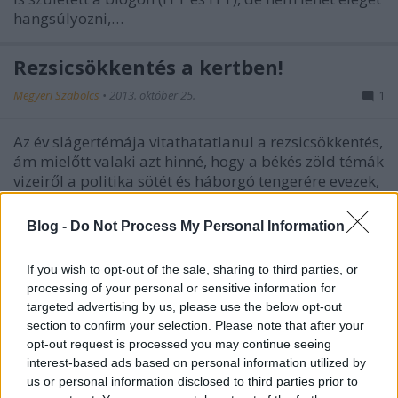
hangsúlyozni,…
Rezsicsökkentés a kertben!
Megyeri Szabolcs
•
2013. október 25.
1
Az év slágertémája vitathatatlanul a rezsicsökkentés,
ám mielőtt valaki azt hinné, hogy a békés zöld témák
vizeiről a politika sötét és háborgó tengerére evezek,
le kell szögeznem, hogy erről szó sincs. A
rezsicsökkentés elméletileg a kiadások
Blog -
Do Not Process My Personal Information
mérsékléséről szól,…
If you wish to opt-out of the sale, sharing to third parties, or
Megérkeztek a szelektív gyűjtők a
processing of your personal or sensitive information for
targeted advertising by us, please use the below opt-out
belvárosba!
section to confirm your selection. Please note that after your
Megyeri Szabolcs
•
2013. május 06.
4
opt-out request is processed you may continue seeing
interest-based ads based on personal information utilized by
us or personal information disclosed to third parties prior to
Környezetünk védelméért sokat lehet és kell is tenni,