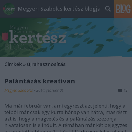
Megyeri Szabolcs kertész blogja
Címkék
»
újrahasznosítás
Palántázás kreatívan
Megyeri Szabolcs
•
2014. február 01.
13
Ma már február van, ami egyrészt azt jelenti, hogy a
télből már csak egy kurta hónap van hátra, másrészt
azt is, hogy a magvetés és a palántázás szezonja
hivatalosan is elindult. A témában már két bejegyzés
is született a blogon (ITT és ITT), de nem lehet eleget