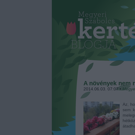
A növények nem n
2014.06.03. 07:07
•
Megye
Az, ho
sem k
meleg
hétkö
átadh