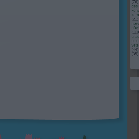
(
76
)
des
kony
kör
(
21
)
növ
növ
(
118
ülte
utc
vet
(
44
)
(
35
)