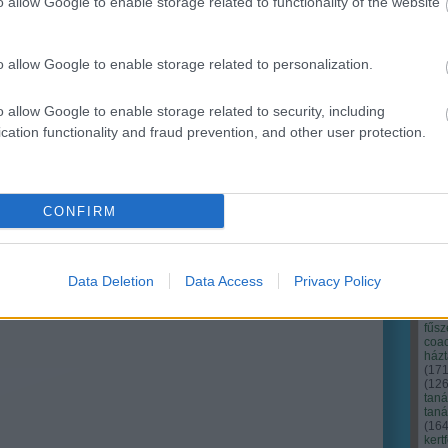
o allow Google to enable storage related to functionality of the website
Ker
o allow Google to enable storage related to personalization.
o allow Google to enable storage related to security, including
cation functionality and fraud prevention, and other user protection.
CONFIRM
Data Deletion
Data Access
Privacy Policy
Cím
Bud
fűs
coa
házt
(
17
(
12
tan
tan
(
16
kert