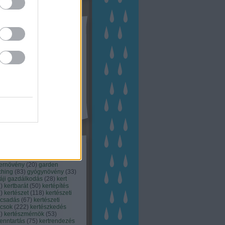
tész TV
kék
apest
(
45
)
dísznövény
(
116
)
zernövény
(
20
)
garden
ching
(
83
)
gyógynövény
(
33
)
áji gazdálkodás
(
28
)
kert
1
)
kertbarát
(
50
)
kertépítés
6
)
kertészet
(
118
)
kertészeti
ácsadás
(
67
)
kertészeti
ácsok
(
222
)
kertészkedés
4
)
kertészmérnök
(
53
)
fenntartás
(
75
)
kertrendezés