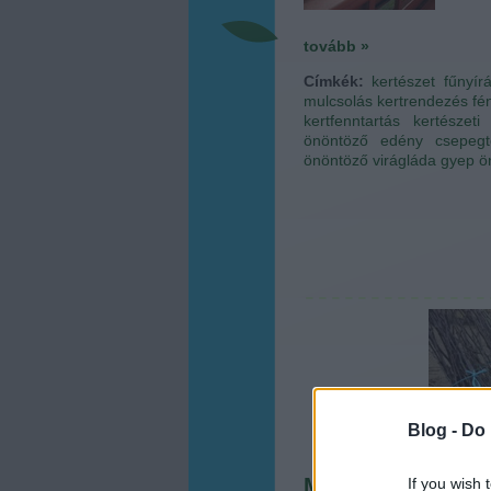
tovább »
Címkék:
kertészet
fűnyír
mulcsolás
kertrendezés
fé
kertfenntartás
kertészeti
önöntöző edény
csepegt
önöntöző virágláda
gyep ö
Blog -
Do 
Megüti a növények
If you wish 