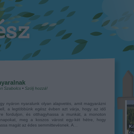
yaralnak
ri Szabolcs
•
Szólj hozzá!
gy nyáron nyaralunk olyan alapvetés, amit magyarázni
ell, a legtöbbünk egész évben azt várja, hogy az idő
re forduljon, és otthagyhassa a munkát, a monoton
znapokat, meg a koszos várost egy-két hétre, hogy
assa magát az édes semmittevésnek. A…