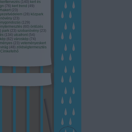
kerttervezés
(
140
)
kert és
ign
(
76
)
kert trend
(
49
)
hakert
(
23
)
nyezetvédelem
(
28
)
közpark
növény
(
23
)
énygondozás
(
129
)
énytermesztés
(
60
)
öntözés
)
park
(
23
)
szobanövény
(
23
)
tés
(
134
)
utcafront
(
54
)
akép
(
62
)
városkép
(
74
)
eményes
(
23
)
veteményeskert
virág
(
48
)
zöldségtermesztés
Címkefelhő