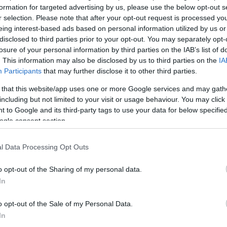
formation for targeted advertising by us, please use the below opt-out s
ri Szabolcs
•
2
komment
·
1
trackback
r selection. Please note that after your opt-out request is processed y
eing interest-based ads based on personal information utilized by us or
zony, ezért érdemes, sőt szükséges odafigyelni zöld,
disclosed to third parties prior to your opt-out. You may separately opt-
épp színes kedvenceink kondíciójára ezekben a forró
losure of your personal information by third parties on the IAB’s list of
an. Ugyan az előrejelzések mától jelentős visszaesést
. This information may also be disclosed by us to third parties on the
IA
sztizálnak, de ez csak azt jelenti, hogy a mai 40 Celsius
t kicsivel 30 Celsius fölötti…
Participants
that may further disclose it to other third parties.
 that this website/app uses one or more Google services and may gath
including but not limited to your visit or usage behaviour. You may click 
Köves
 to Google and its third-party tags to use your data for below specifi
ogle consent section.
őség
öntözés
árnyékolás
növénytermesztés
állattartás
átültetés
balkonnövények
egynyáriak
gyepgondozás
ygondozás
hőártalom
kánikulai öntözés
kutya a kertben
l Data Processing Opt Outs
onnövények öntözése
öntözési módszerek
melegtűrő
vények
kerti öntözés
Ker
o opt-out of the Sharing of my personal data.
In
o opt-out of the Sale of my Personal Data.
In