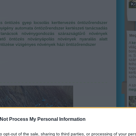
ás
öntözés
gyep
locsolás
kerttervezés
öntözőrendszer
nyigény
automata öntözőrendszer
kertészeti tanácsadás
 tanácsok
növénygondozás
szárazságtűrő növények
Meg
ető öntözés
növányápolás
növények nyaralás alatt
A
ke
ntözése
vízigényes növények
házi öntözőrendszer
vilá
bony
is. 
szám
felh
fogy
ker
szöv
A sz
megy
Not Process My Personal Information
et is a hőguta?
to opt-out of the sale, sharing to third parties, or processing of your per