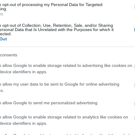
to opt-out of processing my Personal Data for Targeted
ing.
In
Lin
W
ri Szabolcs
•
17
komment
o opt-out of Collection, Use, Retention, Sale, and/or Sharing
K
ersonal Data that Is Unrelated with the Purposes for which it
H
lected.
Y
letlen a nyár és a nyaralás szavak közti hasonlóság,
I
Out
ár hónap a kikapcsolódás, utazás, pihenés időszaka, a
bben azért kuporgatják drága szabadnapjaikat, hogy
on egy-két hétre maguk mögött hagyhassák a
consents
kott környezetet, és lazítsanak, távol az…
o allow Google to enable storage related to advertising like cookies on
Arc
evice identifiers in apps.
202
2022
o allow my user data to be sent to Google for online advertising
202
202
rtészkedés
dísznövény
öntözés
növényvédelem
s.
2022
ények
fényigény
vízellátás
vízigény
garden coaching
2022
vénygondozás
hobbykertészet
alacsony fényigényű
2022
to allow Google to send me personalized advertising.
edés
hobbikertészet
pázsit gondozása
növényápolás
202
2021
yaggolyó
202
o allow Google to enable storage related to analytics like cookies on
Tov
evice identifiers in apps.