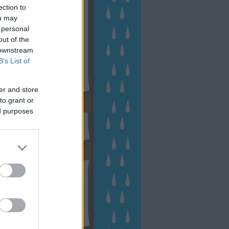
ection to
ou may
 personal
out of the
 downstream
B’s List of
er and store
to grant or
sen Facebookon
ed purposes
esés