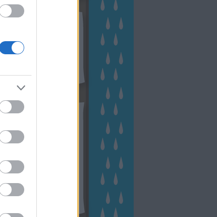
kek
ebshop - Megyeri Szabolcs
ertészete
írlevél feliratkozás
outube csatornám
ngyenes tanfolyamaim
hívum
2 november
(
1
)
 október
(
2
)
2 szeptember
(
1
)
2 augusztus
(
2
)
 július
(
3
)
 június
(
1
)
 április
(
3
)
1 december
(
2
)
 október
(
1
)
1 augusztus
(
1
)
ább
...