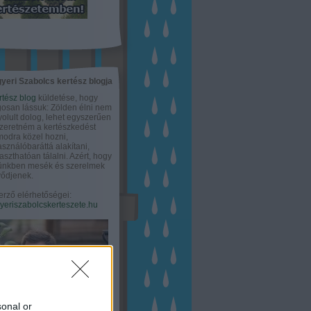
yeri Szabolcs kertész blogja
rtész blog
küldetése, hogy
gosan lássuk: Zölden élni nem
olult dolog, lehet egyszerűen
Szeretném a kertészkedést
odra közel hozni,
asználóbaráttá alakítani,
aszthatóan tálalni. Azért, hogy
tünkben mesék és szerelmek
ődjenek.
erző elérhetőségei:
eriszabolcskerteszete.hu
sonal or