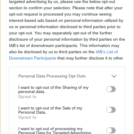
targeted advertising by us, please use the below opt-out
section to confirm your selection. Please note that after your
opt-out request is processed you may continue seeing
interest-based ads based on personal information utilized by
us or personal information disclosed to third parties prior to
your opt-out. You may separately opt-out of the further
Árnyékoló háló: praktikus és
disclosure of your personal information by third parties on the
esztétikus segítő a kertben
IAB’s list of downstream participants. This information may
also be disclosed by us to third parties on the
IAB’s List of
Megyeri Szabolcs
•
2020. június 20.
0
Downstream Participants
that may further disclose it to other
third parties.
Belát a szomszéd? A kutya mindent megugat, ami
Please note that this website/app uses one or more Google
Personal Data Processing Opt Outs
mozog? A perzselő nyári nap kiégeti a növényeket?
services and may gather and store information including but
Az árnyékoló háló sokkal több dologra jó, mint
not limited to your visit or usage behaviour. You may click to
I want to opt-out of the Sharing of my
gondolná: olvassa el cikkünket, és segítünk a
personal data.
grant or deny consent to Google and its third-party tags to
Opted In
választásban! A kert megtervezése során számtalan
use your data for below specified purposes in below Google
szempontot figyelembe kell venni, többek között a…
consent section.
I want to opt-out of the Sale of my
Personal Data.
Opted In
Megüti a növényeket is a hőguta?
I want to opt-out of processing my
Megyeri Szabolcs
•
2013. július 30.
2
Personal Data for Targeted Advertising.