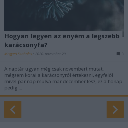
Hogyan legyen az enyém a legszebb
karácsonyfa?
Megyeri Szabolcs
•
2020. november 29.
3
A naptár ugyan még csak novembert mutat,
mégsem korai a karácsonyról értekezni, egyfelől
mivel pár nap múlva már december lesz, ez a hónap
pedig ...