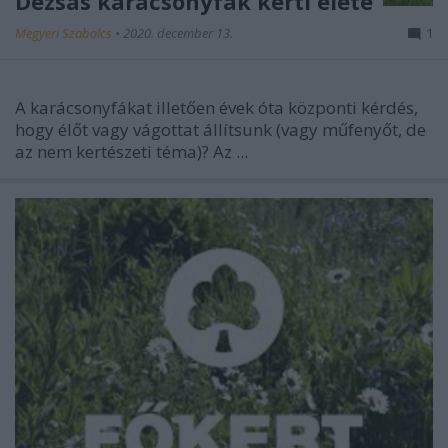
Dézsás karácsonyfák kerti élete
Megyeri Szabolcs
•
2020. december 13.
1
A karácsonyfákat illetően évek óta központi kérdés,
hogy élőt vagy vágottat állítsunk (vagy műfenyőt, de
az nem kertészeti téma)? Az ...