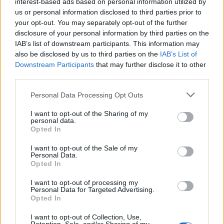
interest-based ads based on personal information utilized by
us or personal information disclosed to third parties prior to
your opt-out. You may separately opt-out of the further
disclosure of your personal information by third parties on the
IAB’s list of downstream participants. This information may
also be disclosed by us to third parties on the
IAB’s List of
Downstream Participants
that may further disclose it to other
third parties.
Please note that this website/app uses one or more Google
Personal Data Processing Opt Outs
services and may gather and store information including but
not limited to your visit or usage behaviour. You may click to
I want to opt-out of the Sharing of my
Európai Év Fája - versenyben a
personal data.
grant or deny consent to Google and its third-party tags to
Opted In
magyar júdásfa!
use your data for below specified purposes in below Google
consent section.
I want to opt-out of the Sale of my
Megyeri Szabolcs
•
2021. február 07.
0
Personal Data.
Opted In
Az "év valamije" versenyek jellemzően vagy nem túl
I want to opt-out of processing my
érdekesek, vagy sok esetben egyszerű
Personal Data for Targeted Advertising.
Opted In
reklámfogások, jelen esetben azonban üdítő
kivételről van ...
I want to opt-out of Collection, Use,