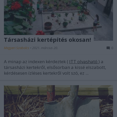
Társasházi kertépítés okosan!
Megyeri Szabolcs
•
2021. március 20.
0
A minap az indexen kérdeztek (
ITT olvasható
) a
társasházi kertekről, elsősorban a kissé elszabott,
kérdésesen ízléses kertekről volt szó, ez ...