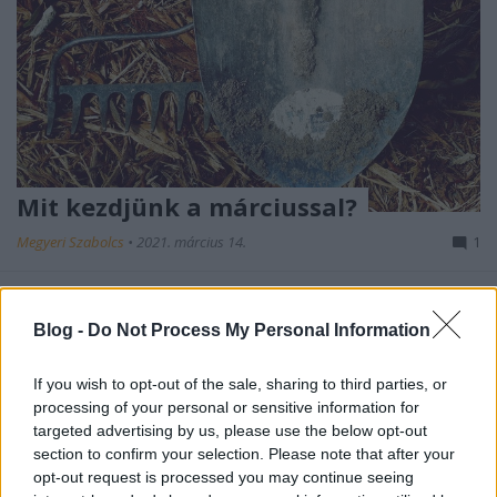
Mit kezdjünk a márciussal?
Megyeri Szabolcs
•
2021. március 14.
1
A tavasz első hónapja számtalan izgalmas dologgal
kecsegteti a hobbikertészeket. Tennivaló akad
Blog -
Do Not Process My Personal Information
bőven, az egyre kellemesebb időben pedig szívesen
...
If you wish to opt-out of the sale, sharing to third parties, or
processing of your personal or sensitive information for
targeted advertising by us, please use the below opt-out
section to confirm your selection. Please note that after your
opt-out request is processed you may continue seeing