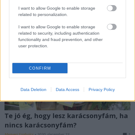
fáradalmakat, és végre alkotó kedvvel tekint a ...
I want to allow Google to enable storage
related to personalization.
I want to allow Google to enable storage
related to security, including authentication
functionality and fraud prevention, and other
user protection.
CONFIRM
Data Deletion
Data Access
Privacy Policy
Te jó ég, hogy lesz karácsonyfám, ha
nincs karácsonyfám?
Megyeri Szabolcs
•
2020. december 23.
1