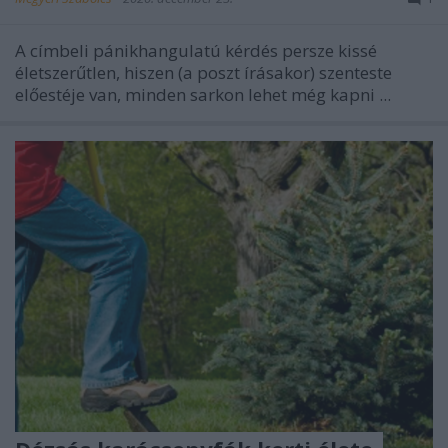
A címbeli pánikhangulatú kérdés persze kissé
életszerűtlen, hiszen (a poszt írásakor) szenteste
előestéje van, minden sarkon lehet még kapni ...