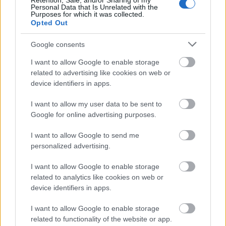
Retention, Sale, and/or Sharing of my
Personal Data that Is Unrelated with the
Purposes for which it was collected.
Opted Out
Google consents
I want to allow Google to enable storage
related to advertising like cookies on web or
device identifiers in apps.
I want to allow my user data to be sent to
Google for online advertising purposes.
I want to allow Google to send me
personalized advertising.
Újévi kerti fogadalmak
I want to allow Google to enable storage
related to analytics like cookies on web or
Megyeri Szabolcs
•
2021. január 05.
0
device identifiers in apps.
I want to allow Google to enable storage
Itt az új év, igaz már pár nappal benne is vagyunk,
related to functionality of the website or app.
de mostanra talán mindenki kipihente az ünnepi