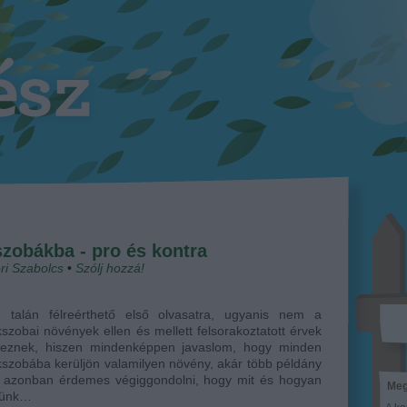
zobákba - pro és kontra
ri Szabolcs
•
Szólj hozzá!
 talán félreérthető első olvasatra, ugyanis nem a
szobai növények ellen és mellett felsorakoztatott érvek
keznek, hiszen mindenképpen javaslom, hogy minden
szobába kerüljön valamilyen növény, akár több példány
zt azonban érdemes végiggondolni, hogy mit és hogyan
Meg
ítünk…