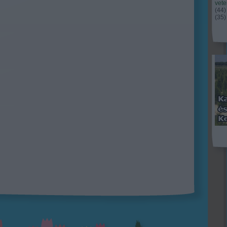
vet
(
44
)
(
35
)