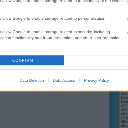
o allow Google to enable storage related to functionality of the website
o allow Google to enable storage related to personalization.
o allow Google to enable storage related to security, including
cation functionality and fraud prevention, and other user protection.
Cím
Bud
fűs
coa
CONFIRM
házt
(
17
(
12
tan
tan
Data Deletion
Data Access
Privacy Policy
(
16
kert
(
76
)
des
kony
kör
(
21
)
növ
növ
(
118
ülte
utc