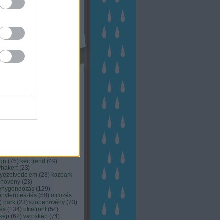
kék
apest
(
45
)
dísznövény
(
116
)
zernövény
(
20
)
garden
ching
(
83
)
gyógynövény
(
33
)
áji gazdálkodás
(
28
)
kert
1
)
kertbarát
(
50
)
kertépítés
6
)
kertészet
(
118
)
kertészeti
ácsadás
(
67
)
kertészeti
ácsok
(
222
)
kertészkedés
4
)
kertészmérnök
(
53
)
fenntartás
(
75
)
kertrendezés
kerttervezés
(
140
)
kert és
ign
(
76
)
kert trend
(
49
)
hakert
(
23
)
nyezetvédelem
(
28
)
közpark
növény
(
23
)
énygondozás
(
129
)
énytermesztés
(
60
)
öntözés
)
park
(
23
)
szobanövény
(
23
)
tés
(
134
)
utcafront
(
54
)
akép
(
62
)
városkép
(
74
)