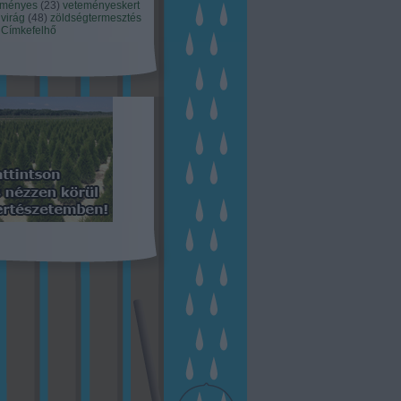
eményes
(
23
)
veteményeskert
virág
(
48
)
zöldségtermesztés
Címkefelhő