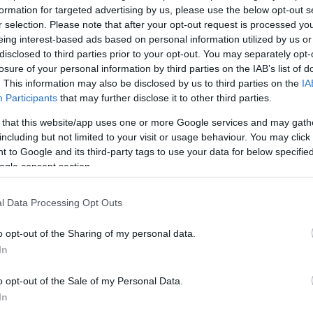
formation for targeted advertising by us, please use the below opt-out s
őr, a jelen helyzetben finoman szólva is nehézségekkel
mezőgazdasági téren (is), ezért kukoricából hiányt
r selection. Please note that after your opt-out request is processed y
nak…
eing interest-based ads based on personal information utilized by us or
Köves
disclosed to third parties prior to your opt-out. You may separately opt-
losure of your personal information by third parties on the IAB’s list of
. This information may also be disclosed by us to third parties on the
IA
Participants
that may further disclose it to other third parties.
 that this website/app uses one or more Google services and may gath
Ker
including but not limited to your visit or usage behaviour. You may click 
 to Google and its third-party tags to use your data for below specifi
ogle consent section.
ben!
l Data Processing Opt Outs
ri Szabolcs
•
Szólj hozzá!
o opt-out of the Sharing of my personal data.
Lin
In
últ napok kínzó forróságot hoztak, és az előrejelzések
W
t még napokig nem enyhül a kánikula, és mivel a nyár
K
a még hátravan, biztosan számolhatunk forróbb
o opt-out of the Sale of my Personal Data.
H
kokkal. A szokatlan meleget mi is nehezen bírjuk, ám
Y
In
I
k lehetőségeink, hogy enyhítsünk a szenvedésünkön,