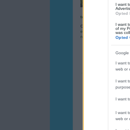
csobb
I want 
Advertis
Opted 
tovább »
I want t
Címkék:
öntözés
vízfogya
of my P
esővíz gyűjtés
csepegtető
was col
nyáron
öntözés kánikuláb
Opted 
Google 
I want t
web or d
I want t
purpose
I want 
I want t
web or d