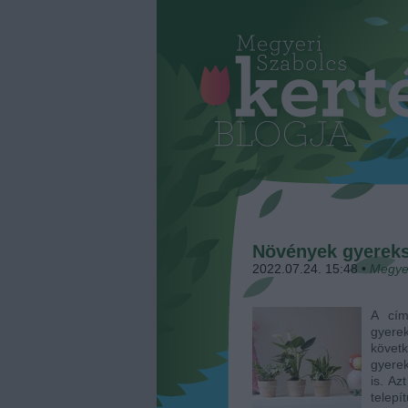
Növények gyereks
2022.07.24. 15:48
•
Megye
A cím
gyerek
követ
gyerek
is. A
telep