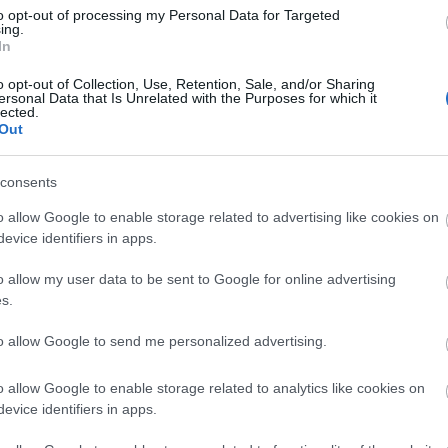
anhatunk…
to opt-out of processing my Personal Data for Targeted
ing.
In
o opt-out of Collection, Use, Retention, Sale, and/or Sharing
Arc
sztás
locsolás
gyepgondozás
szárazságtűrő növények
ersonal Data that Is Unrelated with the Purposes for which it
 öntözés
fúrt kút
kerti öntözés
gyep öntözése
öntözés
lected.
202
an
Out
2022
202
202
2022
consents
2022
2022
202
o allow Google to enable storage related to advertising like cookies on
2021
evice identifiers in apps.
202
Tov
o allow my user data to be sent to Google for online advertising
s.
to allow Google to send me personalized advertising.
Ker
o allow Google to enable storage related to analytics like cookies on
evice identifiers in apps.