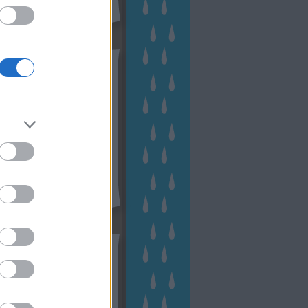
hívum
2 november
(
1
)
 október
(
2
)
2 szeptember
(
1
)
2 augusztus
(
2
)
 július
(
3
)
 június
(
1
)
 április
(
3
)
1 december
(
2
)
 október
(
1
)
1 augusztus
(
1
)
ább
...
tész TV