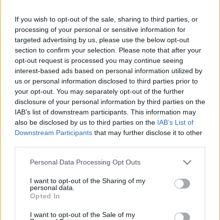
If you wish to opt-out of the sale, sharing to third parties, or
processing of your personal or sensitive information for
Így legyen víztakarékos kerted!
targeted advertising by us, please use the below opt-out
section to confirm your selection. Please note that after your
Megyeri Szabolcs
•
2022. április 21.
1
opt-out request is processed you may continue seeing
interest-based ads based on personal information utilized by
A kertgondozás egyik legalapvetőbb eleme az
us or personal information disclosed to third parties prior to
öntözés, hiszen nincs olyan élő növény, ami ne
your opt-out. You may separately opt-out of the further
igényelne legalább időszakosan kiegészítő öntözést
disclosure of your personal information by third parties on the
a természetes csapadék mellett. A dísznövények
IAB’s list of downstream participants. This information may
also be disclosed by us to third parties on the
IAB’s List of
többsége azonban nem csak a nyári hónapokban
Downstream Participants
that may further disclose it to other
kíván rendszeresen vizet, hogy ne is beszéljünk a
third parties.
kert…
Please note that this website/app uses one or more Google
Personal Data Processing Opt Outs
services and may gather and store information including but
not limited to your visit or usage behaviour. You may click to
I want to opt-out of the Sharing of my
personal data.
grant or deny consent to Google and its third-party tags to
Opted In
use your data for below specified purposes in below Google
consent section.
I want to opt-out of the Sale of my