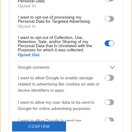
Personal Data.
Opted In
I want to opt-out of processing my
Personal Data for Targeted Advertising.
Opted In
I want to opt-out of Collection, Use,
Retention, Sale, and/or Sharing of my
Personal Data that Is Unrelated with the
Purposes for which it was collected.
Opted Out
Öt tanács a kutyabarát kerthez!
Google consents
Megyeri Szabolcs
•
2022. április 08.
0
I want to allow Google to enable storage
Ahol kert van, ott kutyának is lennie kell, tartja a
related to advertising like cookies on web or
device identifiers in apps.
közvélekedés, hiszen a többség amolyan kötelező
kerti kelléknek tekinti a négylábút. Természetesen
I want to allow my user data to be sent to
egyáltalán nem kell minden kertbe kutya, már csak
Google for online advertising purposes.
azért sem, mert az általános tévhit szerint a
kutyának elegendő, ha szabadon van engedve a…
I want to allow Google to send me
personalized advertising.
CONFIRM