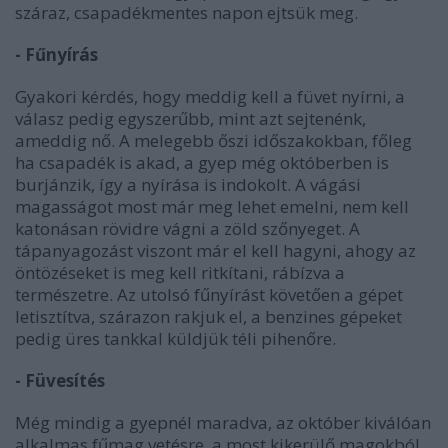
száraz, csapadékmentes napon ejtsük meg.
- Fűnyírás
Gyakori kérdés, hogy meddig kell a füvet nyírni, a
válasz pedig egyszerűbb, mint azt sejtenénk,
ameddig nő. A melegebb őszi időszakokban, főleg
ha csapadék is akad, a gyep még októberben is
burjánzik, így a nyírása is indokolt. A vágási
magasságot most már meg lehet emelni, nem kell
katonásan rövidre vágni a zöld szőnyeget. A
tápanyagozást viszont már el kell hagyni, ahogy az
öntözéseket is meg kell ritkítani, rábízva a
természetre. Az utolsó fűnyírást követően a gépet
letisztítva, szárazon rakjuk el, a benzines gépeket
pedig üres tankkal küldjük téli pihenőre.
- Füvesítés
Még mindig a gyepnél maradva, az október kiválóan
alkalmas fűmag vetésre, a most kikerülő magokból