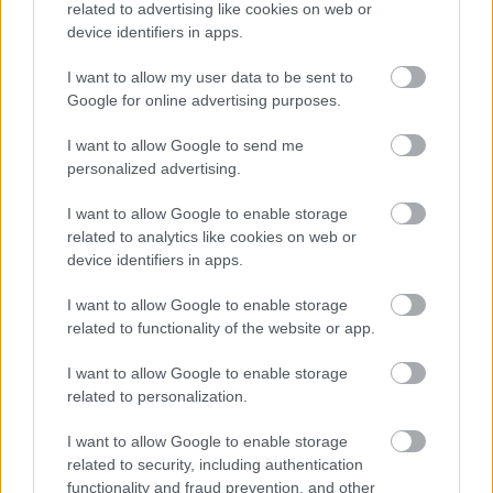
related to advertising like cookies on web or
ágyásokat, kiürült veteményeseket nem rossz ötlet
device identifiers in apps.
lefedni geotextíliával, így az enyhébb őszi időben
még aktív gyomok nem tudnak kihajtani és
I want to allow my user data to be sent to
elszaporodni. A fedés egészen tavaszig kint
Google for online advertising purposes.
maradhat, a geotextil átengedi a nedvességet és a
levegőt, nem gátolja a talajéletet.
I want to allow Google to send me
personalized advertising.
- Ültetés
I want to allow Google to enable storage
Sokan azt hiszik, hogy az ősz derekán már vége a
related to analytics like cookies on web or
konyhakerti ültetési szezonnak, pedig ez nincs így.
device identifiers in apps.
Ilyenkor kerülhet a földbe a fokhagyma, valamint a
hidegtűrő zöldségfélékből is bőven vethetünk még,
I want to allow Google to enable storage
related to functionality of the website or app.
például zöldsalátát, brokkolit, kelkáposztát, és
káposztát, de benépesülhet a konyhakert
I want to allow Google to enable storage
zöldbabbal, uborkával és sütőtökkel. A
related to personalization.
dísznövényeknek sem kell búcsút mondanunk,
ültessünk szabadgyökerű dáliát, árvácskát,
I want to allow Google to enable storage
körömvirágot, vagy kikeleti bangitát. Akik a
related to security, including authentication
meglepetéseket szeretik, szórjanak szét vadvirág
functionality and fraud prevention, and other