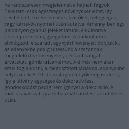
ha rendszeresen megjelennek a hajnali fagyok.
Teleltetni csak egészséges növényeket lehet, így
bevitel előtt tüzetesen nézzük át őket, betegségek
vagy kártevők nyomai után kutatva. Amennyiben egy
példányon gyanús jeleket látunk, elkülönítve
próbáljuk kezelni, gyógyítani. A balkonládák
elvirágzott, elszáradt egynyári növényeit dobjuk ki,
az edényekbe pedig ültessünk a szezonnak
megfelelő dísznövényeket, például hangát,
árvácskát, gömb krizantémot. Aki már nem akar
ezzel foglalkozni, a megtisztított ládákba, edényekbe
helyezzen ki 5-10 cm vastagon fenyőkéreg mulcsot,
így a látvány egységes és dekoratív lesz,
gondoskodást pedig nem igényel a dekoráció. A
mulcs tavasszal újra felhasználható lesz az ültetések
után.