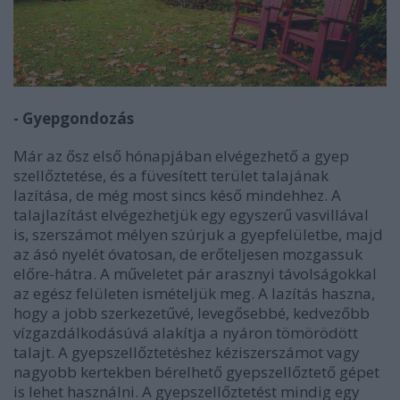
- Gyepgondozás
Már az ősz első hónapjában elvégezhető a gyep
szellőztetése, és a füvesített terület talajának
lazítása, de még most sincs késő mindehhez. A
talajlazítást elvégezhetjük egy egyszerű vasvillával
is, szerszámot mélyen szúrjuk a gyepfelületbe, majd
az ásó nyelét óvatosan, de erőteljesen mozgassuk
előre-hátra. A műveletet pár arasznyi távolságokkal
az egész felületen ismételjük meg. A lazítás haszna,
hogy a jobb szerkezetűvé, levegősebbé, kedvezőbb
vízgazdálkodásúvá alakítja a nyáron tömörödött
talajt. A gyepszellőztetéshez kéziszerszámot vagy
nagyobb kertekben bérelhető gyepszellőztető gépet
is lehet használni. A gyepszellőztetést mindig egy