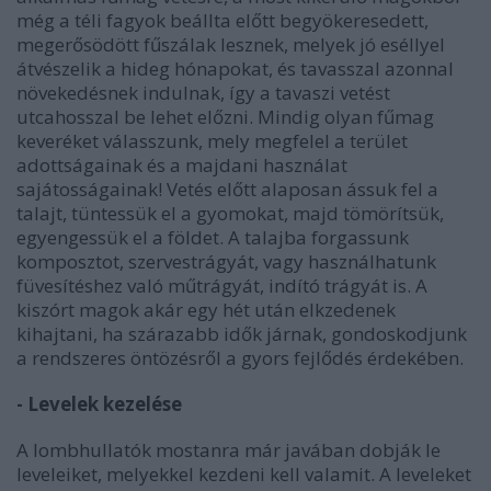
még a téli fagyok beállta előtt begyökeresedett,
megerősödött fűszálak lesznek, melyek jó eséllyel
átvészelik a hideg hónapokat, és tavasszal azonnal
növekedésnek indulnak, így a tavaszi vetést
utcahosszal be lehet előzni. Mindig olyan fűmag
keveréket válasszunk, mely megfelel a terület
adottságainak és a majdani használat
sajátosságainak! Vetés előtt alaposan ássuk fel a
talajt, tüntessük el a gyomokat, majd tömörítsük,
egyengessük el a földet. A talajba forgassunk
komposztot, szervestrágyát, vagy használhatunk
füvesítéshez való műtrágyát, indító trágyát is. A
kiszórt magok akár egy hét után elkzedenek
kihajtani, ha szárazabb idők járnak, gondoskodjunk
a rendszeres öntözésről a gyors fejlődés érdekében.
- Levelek kezelése
A lombhullatók mostanra már javában dobják le
leveleiket, melyekkel kezdeni kell valamit. A leveleket