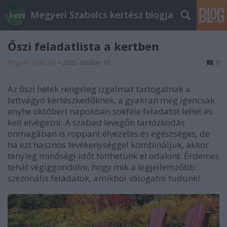
Megyeri Szabolcs kertész blogja
Őszi feladatlista a kertben
Megyeri Szabolcs
•
2022. október 10.
0
Az őszi hetek rengeteg izgalmat tartogatnak a
tettvágyó kertészkedőknek, a gyakran még igencsak
enyhe októberi napokban sokféle feladatot lehet és
kell elvégezni. A szabad levegőn tartózkodás
önmagában is roppant élvezetes és egészséges, de
ha ezt hasznos tevékenységgel kombináljuk, akkor
tényleg minőségi időt tölthetünk el odakint. Érdemes
tehát végiggondolni, hogy mik a legjellemzőbb
szezonális feladatok, amikból válogatni tudunk!