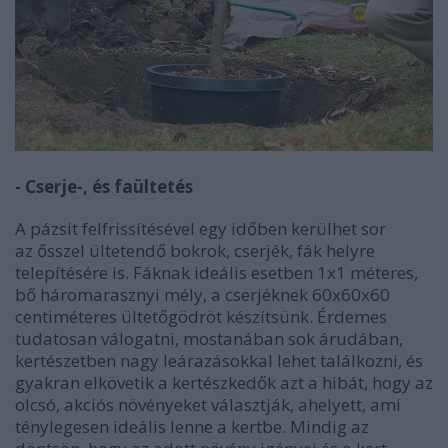
- Cserje-, és faültetés
A pázsit felfrissítésével egy időben kerülhet sor
az ősszel ültetendő bokrok, cserjék, fák helyre
telepítésére is. Fáknak ideális esetben 1x1 méteres,
bő háromarasznyi mély, a cserjéknek 60x60x60
centiméteres ültetőgödröt készítsünk. Érdemes
tudatosan válogatni, mostanában sok árudában,
kertészetben nagy leárazásokkal lehet találkozni, és
gyakran elkövetik a kertészkedők azt a hibát, hogy az
olcsó, akciós növényeket választják, ahelyett, ami
ténylegesen ideális lenne a kertbe. Mindig az