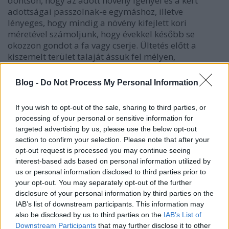
döntsön, hogy az adott növény igényei és a kert
adottságai passzolnak-e egymáshoz, illetve
lényeges, hogy mindig a növény kifejlett kori
méretével számoljunk, hogy évekkel később se
okozzon gondot a fa vagy cserje. Ültetés előtt a
kiszemelt terület talaját ássuk fel mélyen,
gyommentesítsük, és gazdagítsuk komposzt vagy
szervestrágya beforgatásával. A növényeket mindig
Blog -
Do Not Process My Personal Information
ugyanolyan mélyre ültessük, ahogy a dézsájukban,
vagy a faiskolában voltak. Az ültetést kövesse alapos
If you wish to opt-out of the sale, sharing to third parties, or
beöntözés!
processing of your personal or sensitive information for
targeted advertising by us, please use the below opt-out
- Hagymások
section to confirm your selection. Please note that after your
opt-out request is processed you may continue seeing
A tavasszal virágzó hagymások gumóit már ősszel el
interest-based ads based on personal information utilized by
kell ültetni, hogy tavasszal pompás virágözön
us or personal information disclosed to third parties prior to
fogadjon minket! Aki csak tavasszal kap észbe,
your opt-out. You may separately opt-out of the further
lemarad a csodás virágokról, hiszen ezeknek
disclosure of your personal information by third parties on the
szükségük van az ún. hideghatásra, hogy tavasszal
IAB’s list of downstream participants. This information may
kihajtsanak. Az ültetést egészen november közepéig
also be disclosed by us to third parties on the
IAB’s List of
el lehet végezni, de nem érdemes az utolsó
Downstream Participants
that may further disclose it to other