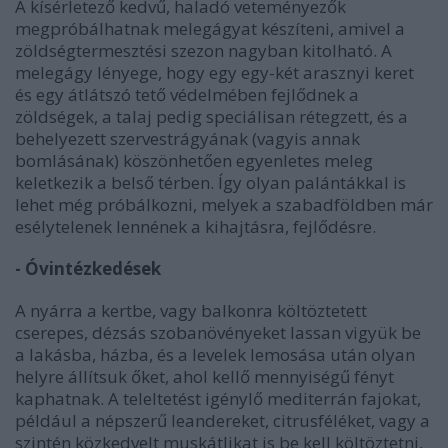
A kísérletező kedvű, haladó veteményezők
megpróbálhatnak melegágyat készíteni, amivel a
zöldségtermesztési szezon nagyban kitolható. A
melegágy lényege, hogy egy egy-két arasznyi keret
és egy átlátszó tető védelmében fejlődnek a
zöldségek, a talaj pedig speciálisan rétegzett, és a
behelyezett szervestrágyának (vagyis annak
bomlásának) köszönhetően egyenletes meleg
keletkezik a belső térben. Így olyan palántákkal is
lehet még próbálkozni, melyek a szabadföldben már
esélytelenek lennének a kihajtásra, fejlődésre.
- Óvintézkedések
A nyárra a kertbe, vagy balkonra költöztetett
cserepes, dézsás szobanövényeket lassan vigyük be
a lakásba, házba, és a levelek lemosása után olyan
helyre állítsuk őket, ahol kellő mennyiségű fényt
kaphatnak. A teleltetést igénylő mediterrán fajokat,
például a népszerű leandereket, citrusféléket, vagy a
szintén közkedvelt muskátlikat is be kell költöztetni,