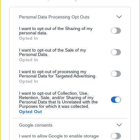
pillanatokra hagyni. A virághagymákat mindig
third parties.
szaküzletből vagy megbízható piaci árustól
Please note that this website/app uses one or more Google
szerezzük be. A gumókat nyomkodjuk meg, a friss és
Personal Data Processing Opt Outs
services and may gather and store information including but
ép darabok kemények, feszesek, a puha,
not limited to your visit or usage behaviour. You may click to
I want to opt-out of the Sharing of my
benyomható példányok régiek vagy sérültek. A
personal data.
grant or deny consent to Google and its third-party tags to
virághagymákat főszabály szerint olyan mélyre kell
Opted In
use your data for below specified purposes in below Google
ültetni, mint amennyi a kerületük centiméterben. Jó
consent section.
I want to opt-out of the Sale of my
ötlet megjelölni a hagymák helyét, mert tavaszig
Personal Data.
nem mutatják meg magukat, nehogy elfelejtsük,
Opted In
hogy hova kerültek, és véletlen kiássuk őket.
I want to opt-out of processing my
Personal Data for Targeted Advertising.
- Tápanyag utánpótlás
Opted In
A kerti növények fejlődésük során rengeteg
I want to opt-out of Collection, Use,
tápanyagot vesznek föl, időről-időre kimerítve ezzel
Retention, Sale, and/or Sharing of my
Personal Data that Is Unrelated with the
a termőtalajt. A tápanyagokat többek közt ősszel is
Purposes for which it was collected.
pótolhatjuk, például nagyobb mennyiségű érett
Opted Out
komposzt kiszórásával, földbe forgatásával! Ezt
akkor is érdemes elvégezni, ha most nem ültetünk
Google consents
semmit, az így gazdagított talaj tavasszal azonnal
I want to allow Google to enable storage
készen áll majd a növények fogadására. A parlagi