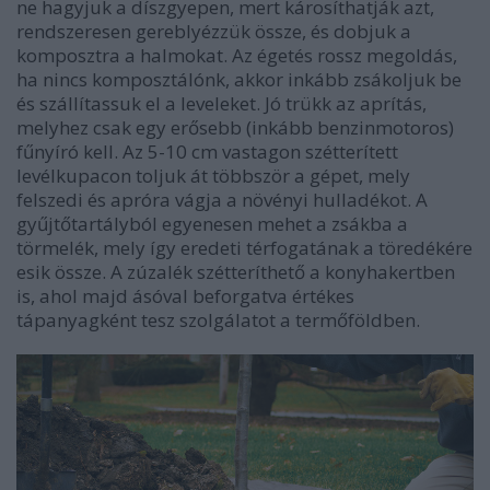
ne hagyjuk a díszgyepen, mert károsíthatják azt,
rendszeresen gereblyézzük össze, és dobjuk a
komposztra a halmokat. Az égetés rossz megoldás,
ha nincs komposztálónk, akkor inkább zsákoljuk be
és szállítassuk el a leveleket. Jó trükk az aprítás,
melyhez csak egy erősebb (inkább benzinmotoros)
fűnyíró kell. Az 5-10 cm vastagon szétterített
levélkupacon toljuk át többször a gépet, mely
felszedi és apróra vágja a növényi hulladékot. A
gyűjtőtartályból egyenesen mehet a zsákba a
törmelék, mely így eredeti térfogatának a töredékére
esik össze. A zúzalék szétteríthető a konyhakertben
is, ahol majd ásóval beforgatva értékes
tápanyagként tesz szolgálatot a termőföldben.