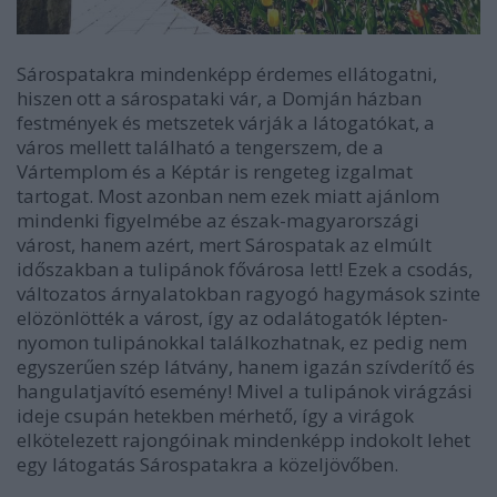
Sárospatakra mindenképp érdemes ellátogatni,
hiszen ott a sárospataki vár, a Domján házban
festmények és metszetek várják a látogatókat, a
város mellett található a tengerszem, de a
Vártemplom és a Képtár is rengeteg izgalmat
tartogat. Most azonban nem ezek miatt ajánlom
mindenki figyelmébe az észak-magyarországi
várost, hanem azért, mert Sárospatak az elmúlt
időszakban a tulipánok fővárosa lett! Ezek a csodás,
változatos árnyalatokban ragyogó hagymások szinte
elözönlötték a várost, így az odalátogatók lépten-
nyomon tulipánokkal találkozhatnak, ez pedig nem
egyszerűen szép látvány, hanem igazán szívderítő és
hangulatjavító esemény! Mivel a tulipánok virágzási
ideje csupán hetekben mérhető, így a virágok
elkötelezett rajongóinak mindenképp indokolt lehet
egy látogatás Sárospatakra a közeljövőben.