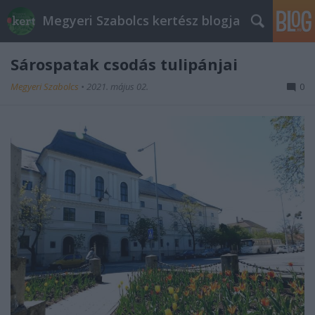
Megyeri Szabolcs kertész blogja
Sárospatak csodás tulipánjai
Megyeri Szabolcs
•
2021. május 02.
0