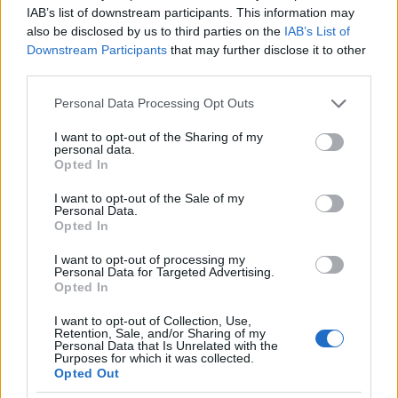
IAB’s list of downstream participants. This information may
also be disclosed by us to third parties on the
IAB’s List of
Downstream Participants
that may further disclose it to other
third parties.
Please note that this website/app uses one or more Google
Personal Data Processing Opt Outs
services and may gather and store information including but
not limited to your visit or usage behaviour. You may click to
I want to opt-out of the Sharing of my
personal data.
grant or deny consent to Google and its third-party tags to
Opted In
use your data for below specified purposes in below Google
consent section.
I want to opt-out of the Sale of my
Personal Data.
Opted In
I want to opt-out of processing my
Personal Data for Targeted Advertising.
Opted In
I want to opt-out of Collection, Use,
Retention, Sale, and/or Sharing of my
Personal Data that Is Unrelated with the
Purposes for which it was collected.
Opted Out