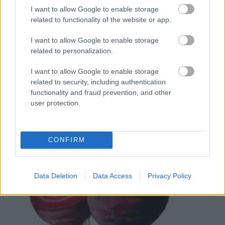
levével kombinálva pedig májtisztító-regeneráló
I want to allow Google to enable storage
hatású, sőt, az esti dorbézolás utáni macskajaj
related to functionality of the website or app.
tüneteit is enyhítheti. A cékla közismerten jó
kiegészítője a daganatos megbetegedések kúráinak,
I want to allow Google to enable storage
de megelőzésképpen is ajánlatos néha fogyasztani.
related to personalization.
Arra viszont ügyeljünk, hogy fehér abrosz felett ne
I want to allow Google to enable storage
lötyögjön ki a leve, mert maradandó foltot hagy.
related to security, including authentication
functionality and fraud prevention, and other
user protection.
CONFIRM
Data Deletion
Data Access
Privacy Policy