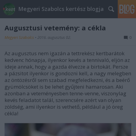
Megyeri Szabolcs kertész blogja
Augusztusi vetemény: a cékla
Megyeri Szabolcs
•
2016. augusztus 02.
0
Az augusztus nem igazán a tettrekész kertbarátok
kedvenc hónapja, ilyenkor kevés a tennivaló, eljön az
ideje annak, hogy a gazda élvezze a birtokát. Persze
a pázsitot ilyenkor is gondozni kell, a nagy melegben
az öntözésről sem szabad megfeledkezni, és a beérő
gyümölcsöket is be lehet gyűjteni hamarosan. Aki
azonban a veteményesben tenne-venne, viszonylag
kevés feladatot talál, szerencsére azért van olyan
zöldség, ami ilyenkor is vethető, például a jó öreg
cékla!