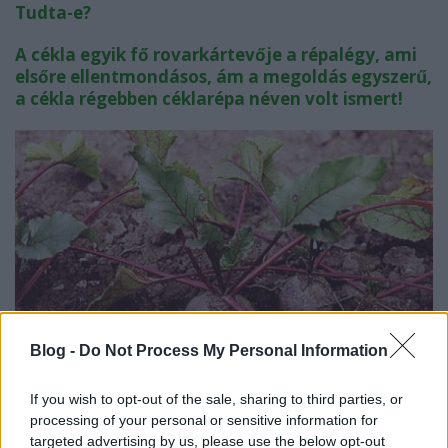
Tudta-e?
A cékla egyik fő rovarkártevője a répalégy, ami
elsőre ellentmondásos, ám a megoldás egyszerű,
a cékla régebben céklarépa néven volt ismert!
Blog -
Do Not Process My Personal Information
If you wish to opt-out of the sale, sharing to third parties, or
Szedésre készen
processing of your personal or sensitive information for
targeted advertising by us, please use the below opt-out