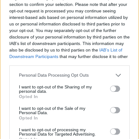
section to confirm your selection. Please note that after your
opt-out request is processed you may continue seeing
interest-based ads based on personal information utilized by
Céklagondok
us or personal information disclosed to third parties prior to
your opt-out. You may separately opt-out of the further
disclosure of your personal information by third parties on the
IAB’s list of downstream participants. This information may
A levéltetvek megjelenésére gyakran lehet
also be disclosed by us to third parties on the
IAB’s List of
számítani, az apró rovarok ellen a szokásos
Downstream Participants
that may further disclose it to other
third parties.
védekezési módok válnak be, mint a
vízsugaras lemosás, a csalánlé főzettel való
Please note that this website/app uses one or more Google
Personal Data Processing Opt Outs
services and may gather and store information including but
permetezés, vagy a vegyszeres kezelés.
not limited to your visit or usage behaviour. You may click to
I want to opt-out of the Sharing of my
Előfordul a céklán a lisztharmat, ami főképp
personal data.
grant or deny consent to Google and its third-party tags to
Opted In
hűvösebb, csapadékos időszakok után
use your data for below specified purposes in below Google
jelentkezik, a fertőzött leveleket távolítsuk
consent section.
I want to opt-out of the Sale of my
Personal Data.
el. További jellemző cékla-ellenség a
Opted In
cerkospórás levélfoltosság, mely a leveleken
I want to opt-out of processing my
jelentkezik kis szürke foltok képében, az
Personal Data for Targeted Advertising.