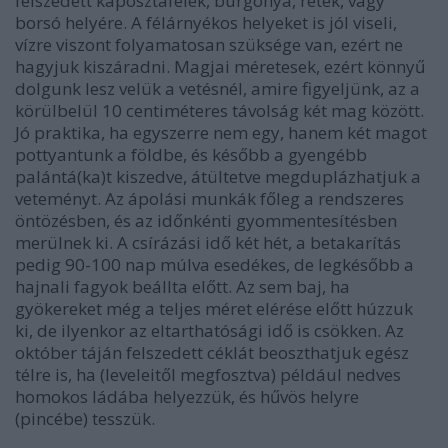
felszedett káposztafélék, burgonya, retek, vagy
borsó helyére. A félárnyékos helyeket is jól viseli,
vízre viszont folyamatosan szüksége van, ezért ne
hagyjuk kiszáradni. Magjai méretesek, ezért könnyű
dolgunk lesz velük a vetésnél, amire figyeljünk, az a
körülbelül 10 centiméteres távolság két mag között.
Jó praktika, ha egyszerre nem egy, hanem két magot
pottyantunk a földbe, és később a gyengébb
palántá(ka)t kiszedve, átültetve megduplázhatjuk a
veteményt. Az ápolási munkák főleg a rendszeres
öntözésben, és az időnkénti gyommentesítésben
merülnek ki. A csírázási idő két hét, a betakarítás
pedig 90-100 nap múlva esedékes, de legkésőbb a
hajnali fagyok beállta előtt. Az sem baj, ha
gyökereket még a teljes méret elérése előtt húzzuk
ki, de ilyenkor az eltarthatósági idő is csökken. Az
október táján felszedett céklát beoszthatjuk egész
télre is, ha (leveleitől megfosztva) például nedves
homokos ládába helyezzük, és hűvös helyre
(pincébe) tesszük.