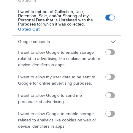
Opted In
érintett levelek leszedése, vagy a
lisztharmatnál alkalmazott szerek jöhetnek
I want to opt-out of Collection, Use,
Retention, Sale, and/or Sharing of my
számításba. Gombás betegségek elleni
Personal Data that Is Unrelated with the
Purposes for which it was collected.
hatékony prevenció az egyelés, az
Opted Out
összeboruló lombozat szinte vonzza a
gombákat, a szellős elrendezéssel ezt
Google consents
kiküszöbölhetjük.
I want to allow Google to enable storage
related to advertising like cookies on web or
device identifiers in apps.
I want to allow my user data to be sent to
Google for online advertising purposes.
A cékla nem csupán a jó íze miatt hasznos, hanem
magas antioxidáns tartalma miatt is, emellett
I want to allow Google to send me
gazdag kalciumban, foszforban, nátriumban,
personalized advertising.
valamint A-, B-, és C-vitaminban. A népi
gyógyászatban vérképzőként ismert (pedig
I want to allow Google to enable storage
vastartalma nem átlag feletti a zöldségeket tekintve,
related to analytics like cookies on web or
ellenben a céklából az emberi szervezet könnyebben
device identifiers in apps.
vonja ki a hasznos nyomelemeket), a sárgarépa