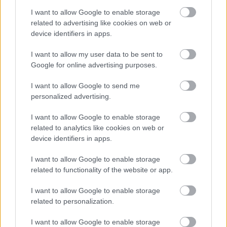
ültetéssel megoldható az egész, és ha mindent jól
I want to allow Google to enable storage
csináltunk, lüktető-lélegző, önfenntartó miniatűr
related to advertising like cookies on web or
ökoszisztémát varázsolhatunk a kertbe.
device identifiers in apps.
Természetesen azért az is hozzátartozik az
igazsághoz, hogy a honi klíma, melyben adott
I want to allow my user data to be sent to
esetben hosszabb, aszályos időszakok és nagy
Google for online advertising purposes.
vízhozamú esőzések váltják egymást, nem feltétlen
alkalmas az esőkertes kialakításra, de mivel nem is
I want to allow Google to send me
az egész birtok megreformálásáról, hanem a kert
personalized advertising.
egy részletének izgalmas átalakításáról van szó, a
dolog megérhet egy próbát.
I want to allow Google to enable storage
related to analytics like cookies on web or
device identifiers in apps.
I want to allow Google to enable storage
related to functionality of the website or app.
I want to allow Google to enable storage
related to personalization.
I want to allow Google to enable storage