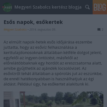
Megyeri Szabolcs kertész blogja
Esős napok, esőkertek
Megyeri Szabolcs
•
2014. augusztus 09.
2
Az elmúlt napok-hetek esős időjárása eszembe
juttatta, hogy az esővíz felhasználása a
kerttulajdonosoknak általában kétféle dolgot jelent,
egyfelől az ingyen öntözést, másfelől az
előrelátóbbaknak egy hordót az ereszcsatorna alatt,
amibe gyűjthetik az ajándék locsolóvizet. Az
esővízről tehát általában a spórolás jut az eszünkbe,
de ennél hatékonyabban is használhatjuk az égi
áldást. Például úgy, ha esőkertet alakítunk ki.