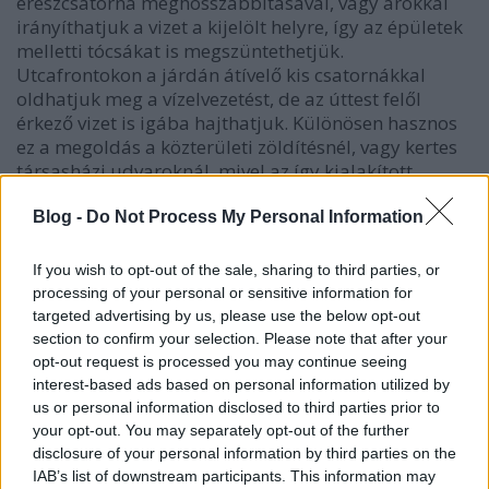
ereszcsatorna meghosszabbításával, vagy árokkal
irányíthatjuk a vizet a kijelölt helyre, így az épületek
melletti tócsákat is megszüntethetjük.
Utcafrontokon a járdán átívelő kis csatornákkal
oldhatjuk meg a vízelvezetést, de az úttest felől
érkező vizet is igába hajthatjuk. Különösen hasznos
ez a megoldás a közterületi zöldítésnél, vagy kertes
társasházi udvaroknál, mivel az így kialakított
szisztéma alig igényel gondozást a későbbiekben
(természetesen gondozásmentes, vagy öntözést
Blog -
Do Not Process My Personal Information
sosem igénylő növény továbbra sem létezik). Arra
érdemes figyelni, hogy épületalapokhoz,
If you wish to opt-out of the sale, sharing to third parties, or
közlekedőkhöz, kerti úthoz túl közel ne építsünk
processing of your personal or sensitive information for
esőkertet, mert kár, illetve kényelmetlenség
targeted advertising by us, please use the below opt-out
származhat belőle.
section to confirm your selection. Please note that after your
opt-out request is processed you may continue seeing
interest-based ads based on personal information utilized by
us or personal information disclosed to third parties prior to
your opt-out. You may separately opt-out of the further
disclosure of your personal information by third parties on the
IAB’s list of downstream participants. This information may