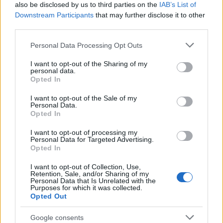
also be disclosed by us to third parties on the
IAB’s List of
Downstream Participants
that may further disclose it to other
third parties.
Please note that this website/app uses one or more Google
Personal Data Processing Opt Outs
services and may gather and store information including but
not limited to your visit or usage behaviour. You may click to
I want to opt-out of the Sharing of my
personal data.
grant or deny consent to Google and its third-party tags to
Opted In
use your data for below specified purposes in below Google
consent section.
I want to opt-out of the Sale of my
Personal Data.
Opted In
Az esővizet látványos eszközökkel is lehet gyűjteni
I want to opt-out of processing my
Personal Data for Targeted Advertising.
Az esőkertek nem csupán ökológiai hasznuk, és
Opted In
praktikumuk miatt hasznosak, hanem azért is, mert
segítségükkel organikus, burjánzó, életteli kertrészt
I want to opt-out of Collection, Use,
hozhatunk létre. A jól kialakított esőkert mágnesként
Retention, Sale, and/or Sharing of my
Personal Data that Is Unrelated with the
fogja vonzani a madarakat, rovarokat, pillangókat,
Purposes for which it was collected.
de gyíkok, békák megjelenésére is lehet számítani. A
Opted Out
kialakítás költsége alacsony, a tervezést követően
egy hétvégényi ásással, területrendezéssel és
Google consents