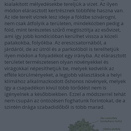
kialakított mélyedésekbe tereljük a vizet. Az ilyen
módon elárasztott kertrésznek többféle haszna van.
Az ide terelt víznek lesz ideje a földbe szivárogni,
nem csak átfolyik a területen, mindeközben pedig a
föld, mint terészetes szűrő megtisztítja az esővizet,
ami így jobb kondícióban kerülhet vissza a közeli
patakokba, folyókba. Az ereszcsatornából, a
járdáról, de az útról és a parkolóból is terelhetjük
ilyen módon a folyadékot egy irányba. Az elárasztott
területet természetesen olyan növényekkel és
virágokkal népesíthetjük be, melyek kedvelik az
efféle körülményeket, a legjobb választások a helyi
klímához alkalmazkodott őshonos növények, melyek
így a csapadékon kívül több törődést nem is
igényelnek a későbbiekben. Ezzel a módszerrel tehát
nem csupán az öntözésen foghatunk forintokat, de a
szintén drága szabadidőből is több marad.