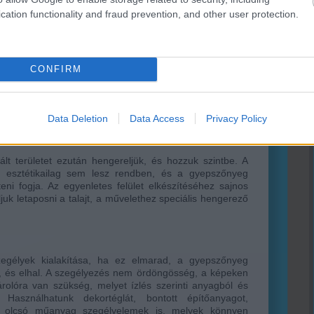
cation functionality and fraud prevention, and other user protection.
CONFIRM
zített, gazmentes alap még nem elég, tápanyagra is
 tápanyag ellátást a direkt erre a célra összeállított
ezésével biztosíthatjuk.
Data Deletion
Data Access
Privacy Policy
ált területet ezután hengereljük, és hozzuk szintbe. A
n esztétikailag sem lesz rendben, és a gyepszőnyeg
eni fogja. Az egyenletes felület elkészítéséhez sajnos
juk letaposni a talajt, a művelethez speciális hengerező
zegélyek kialakítása, ha ez elmarad, a gyepszőnyeg
ad, és elhal. A szegélyezés nem ördöngösség, a képeken
árolóra van szükség, melyet ízlés szerinti anyagból és
Használhatunk dekortéglát, bontott építőanyagot,
k olcsó műanyag szegélyelemek is, melyek könnyen