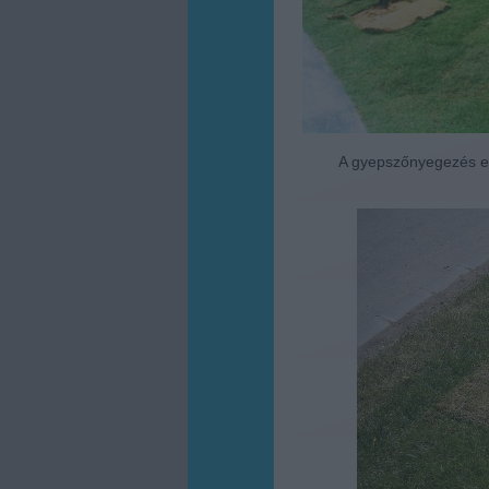
A gyepszőnyegezés els