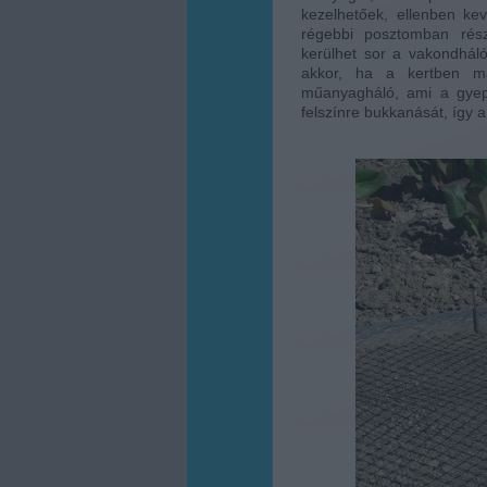
kezelhetőek, ellenben kev
régebbi posztomban rész
kerülhet sor a vakondháló 
akkor, ha a kertben má
műanyagháló, ami a gyep
felszínre bukkanását, így 