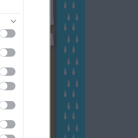
eményes
(
23
)
veteményeskert
virág
(
48
)
zöldségtermesztés
Címkefelhő