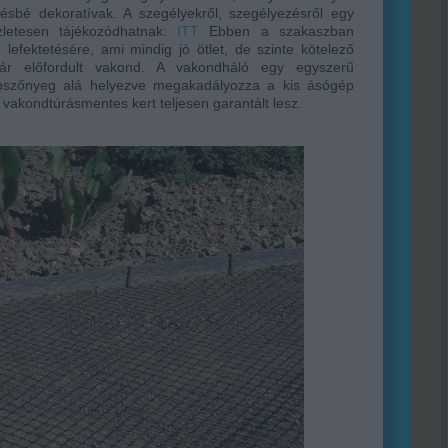
ésbé dekoratívak. A szegélyekről, szegélyezésről egy
letesen tájékozódhatnak:
ITT
Ebben a szakaszban
lefektetésére, ami mindig jó ötlet, de szinte kötelező
r előfordult vakond. A vakondháló egy egyszerű
szőnyeg alá helyezve megakadályozza a kis ásógép
a vakondtúrásmentes kert teljesen garantált lesz.