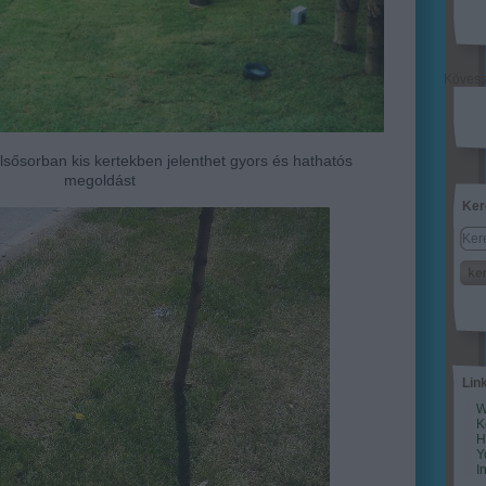
Köves
ősorban kis kertekben jelenthet gyors és hathatós
megoldást
Ker
Lin
W
K
H
Y
I