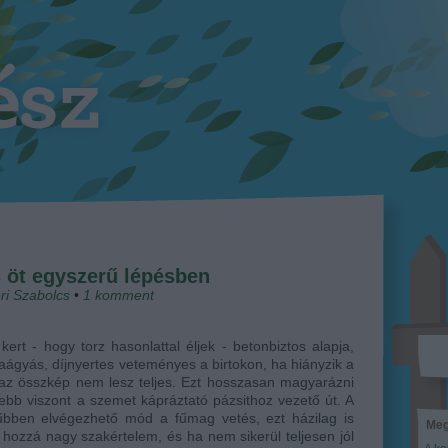
öt egyszerű lépésben
ri Szabolcs
•
1
komment
rt - hogy torz hasonlattal éljek - betonbiztos alapja,
aágyás, díjnyertes veteményes a birtokon, ha hiányzik a
az összkép nem lesz teljes. Ezt hosszasan magyarázni
ebb viszont a szemet kápráztató pázsithoz vezető út. A
űbben elvégezhető mód a fűmag vetés, ezt házilag is
Meg
 hozzá nagy szakértelem, és ha nem sikerül teljesen jól