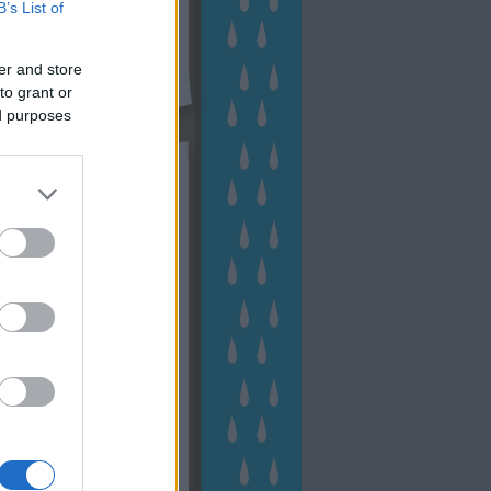
B’s List of
er and store
to grant or
ed purposes
kék
apest
(
45
)
dísznövény
(
116
)
zernövény
(
20
)
garden
ching
(
83
)
gyógynövény
(
33
)
áji gazdálkodás
(
28
)
kert
1
)
kertbarát
(
50
)
kertépítés
6
)
kertészet
(
118
)
kertészeti
ácsadás
(
67
)
kertészeti
ácsok
(
222
)
kertészkedés
4
)
kertészmérnök
(
53
)
fenntartás
(
75
)
kertrendezés
kerttervezés
(
140
)
kert és
ign
(
76
)
kert trend
(
49
)
hakert
(
23
)
nyezetvédelem
(
28
)
közpark
növény
(
23
)
énygondozás
(
129
)
énytermesztés
(
60
)
öntözés
)
park
(
23
)
szobanövény
(
23
)
tés
(
134
)
utcafront
(
54
)
akép
(
62
)
városkép
(
74
)