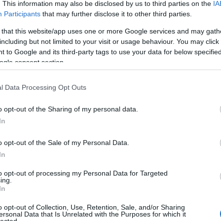
. This information may also be disclosed by us to third parties on the
IA
edmény, és a járókelők miatt a több hetes magvetési
Participants
that may further disclose it to other third parties.
betartható. A másik az, hogy a gyepszőnyeg lefeketése
szakértelmet kíván, ezek hiányában a látvány nem lesz
 that this website/app uses one or more Google services and may gath
tökéletes.
including but not limited to your visit or usage behaviour. You may click 
 to Google and its third-party tags to use your data for below specifi
ogle consent section.
Cím
Bud
l Data Processing Opt Outs
fűs
coa
házt
o opt-out of the Sharing of my personal data.
(
17
In
(
12
tan
tan
(
16
o opt-out of the Sale of my Personal Data.
Lefektetésre váró tekercsek
kert
In
(
76
)
 helyes menete? Semmiképp sem csupán annyi, hogy
des
kony
 máris kész a füvesített udvar, szőnyegezésnél jelentős
to opt-out of processing my Personal Data for Targeted
kör
l álló munka vár ránk. Épp ezért azt szoktam tanácsolni,
ing.
(
21
)
mmal kérjük szakember segítségét. Aki mégis önerőből
In
növ
növ
 annak a következőket javaslom.
(
118
o opt-out of Collection, Use, Retention, Sale, and/or Sharing
ülte
ersonal Data that Is Unrelated with the Purposes for which it
utc
lected.