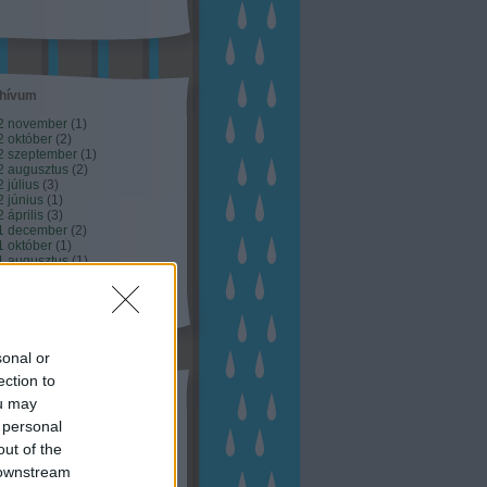
hívum
2 november
(
1
)
 október
(
2
)
2 szeptember
(
1
)
2 augusztus
(
2
)
 július
(
3
)
 június
(
1
)
 április
(
3
)
1 december
(
2
)
 október
(
1
)
1 augusztus
(
1
)
ább
...
sonal or
ection to
tész TV
ou may
 personal
out of the
 downstream