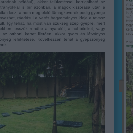
A
ke
radnak például), akkor felülvetéssel korrigálható az
vilá
rányokkal is bír azonban, a magok kiszórása után a
bony
atatlan lesz, a nem megfelelő fűmagkeverék pedig gyenge
is. 
szám
nyezhet, ráadásul a vetés hagyományos ideje a tavasz
felh
últ. Így tehát, ha most van szükség szép gyepre, mert
fogy
kben tesszük rendbe a nyaralót, a hobbitelket, vagy
ker
szöv
az otthoni kertet illetően, akkor gyors és látványos
őnyeg lefektetése. Következzen tehát a gyepszőnyeg
A sz
nek.
megy