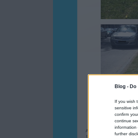
Blog -
Do 
If you wish 
sensitive in
confirm you
continue se
information 
A fenti képek még tavaly k
further disc
tanulság vonható le. Egyré