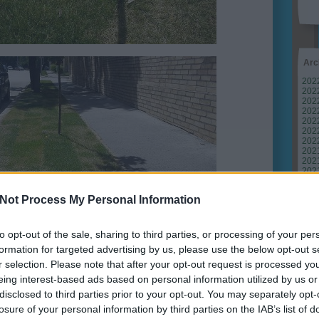
Arc
202
2022
202
202
2022
2022
2022
202
2021
202
Tov
Not Process My Personal Information
to opt-out of the sale, sharing to third parties, or processing of your per
formation for targeted advertising by us, please use the below opt-out s
Ker
r selection. Please note that after your opt-out request is processed y
eing interest-based ads based on personal information utilized by us or
disclosed to third parties prior to your opt-out. You may separately opt-
észültek egy budapesti utcafronton. A látvány alapján két
losure of your personal information by third parties on the IAB’s list of
szt a gyepszőnyegezés jó ötlet utcafroni részeken, ahol