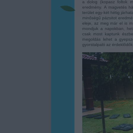
a dolog (kopasz foltok ma
eredmény. A magvetés hát
terület egy-két hétig járh
minőségű pázsitot eredmé
eleje, az meg már el is m
mondjuk a napokban, hete
csak most kaptunk észbe 
megoldás lehet a gyepsz
gyorstalpaló az érdeklődők