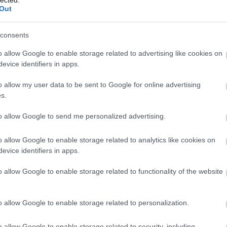
vet
Out
érkezése előtt készítsük elő a talajt. A lefektetés előtt
(
44
)
(
35
)
egy héttel ajánlott (értsd: kötelező) egy teljes gyomirtást
apálást vagy vegyszeres kezelést, erősen gyomos, főleg
consents
nkább az utóbbi eljárás a megfelelő. A gyommentesítés
ajfertőtlenítést is elvégezni. Érdemes a földfelület felső
o allow Google to enable storage related to advertising like cookies on
távolítani és új közeggel pótolni. A talaj ne legyen túl
evice identifiers in apps.
 a legyökeredzést, tőzeggel például lazíthajuk a felső
o allow my user data to be sent to Google for online advertising
s.
to allow Google to send me personalized advertising.
o allow Google to enable storage related to analytics like cookies on
evice identifiers in apps.
o allow Google to enable storage related to functionality of the website
o allow Google to enable storage related to personalization.
o allow Google to enable storage related to security, including