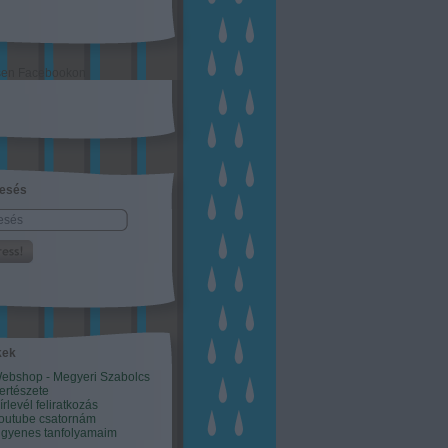
sen Facebookon
esés
kek
ebshop - Megyeri Szabolcs
ertészete
írlevél feliratkozás
outube csatornám
ngyenes tanfolyamaim