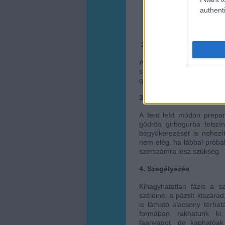
authenti
2. Tápanyag ellátás
A fűnek a szépen előkés
szükség lesz. A megfelelő
gyepindító műtrágya kihely
3. Simítás, hengerelés
A fent leírt módon prepar
gödrös girbegurba felszí
begyökerezését is nehezít
nem elég, ha lábbal próbál
szerszámra lesz szükség.
4. Szegélyezés
Kihagyhatatlan fázis a s
széleinél a pázsit kiszár
is látható alacsony térhat
formában rakhatunk ki. 
faanyagot, de kaphatóa