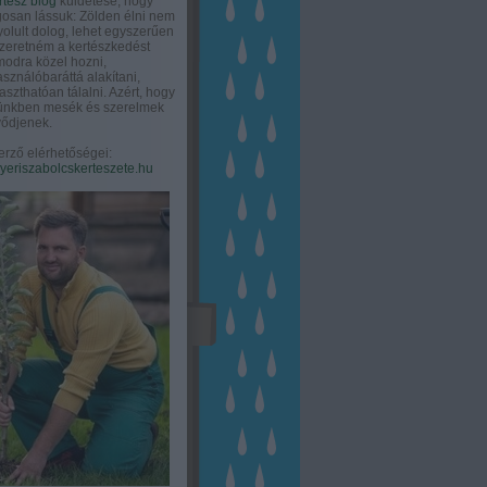
rtész blog
küldetése, hogy
gosan lássuk: Zölden élni nem
olult dolog, lehet egyszerűen
Szeretném a kertészkedést
odra közel hozni,
asználóbaráttá alakítani,
aszthatóan tálalni. Azért, hogy
tünkben mesék és szerelmek
ődjenek.
erző elérhetőségei:
eriszabolcskerteszete.hu