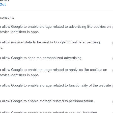
vet
Out
(
44
)
(
35
)
consents
o allow Google to enable storage related to advertising like cookies on
evice identifiers in apps.
o allow my user data to be sent to Google for online advertising
s.
to allow Google to send me personalized advertising.
o allow Google to enable storage related to analytics like cookies on
evice identifiers in apps.
fűmagkeveréket választunk. Erősen igénybe vett pázsit
ermekes kertekben jobbak a strapabíróbb fajták
o allow Google to enable storage related to functionality of the website
rdöngösség, ahogy említettem kezdő kertészkedők,
k is bátran megpróbálkozhatnak vele, de semmiképp se
o allow Google to enable storage related to personalization.
a művelet, hogy süteményre szórt porcukor módjára
 várjuk a csodát. A magvetés akkor lesz aktuális, ha a
bban eléri a 10 Celsius fokot, így március közepe előtt
o allow Google to enable storage related to security, including