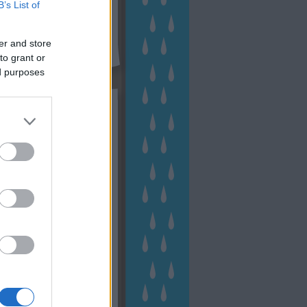
B’s List of
er and store
to grant or
ed purposes
kék
apest
(
45
)
dísznövény
(
116
)
zernövény
(
20
)
garden
ching
(
83
)
gyógynövény
(
33
)
áji gazdálkodás
(
28
)
kert
1
)
kertbarát
(
50
)
kertépítés
6
)
kertészet
(
118
)
kertészeti
ácsadás
(
67
)
kertészeti
ácsok
(
222
)
kertészkedés
4
)
kertészmérnök
(
53
)
fenntartás
(
75
)
kertrendezés
kerttervezés
(
140
)
kert és
ign
(
76
)
kert trend
(
49
)
hakert
(
23
)
nyezetvédelem
(
28
)
közpark
növény
(
23
)
énygondozás
(
129
)
énytermesztés
(
60
)
öntözés
)
park
(
23
)
szobanövény
(
23
)
tés
(
134
)
utcafront
(
54
)
akép
(
62
)
városkép
(
74
)