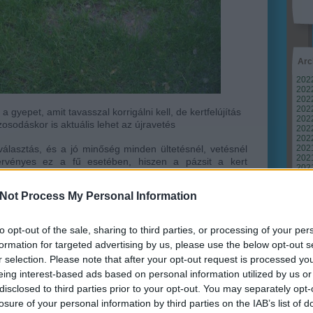
Arc
202
2022
202
202
 gyepet, amit tavasszal korrigálni kell, de kertfelújítás
2022
zosodáskor is aktuális lehet az újravetés
2022
2022
választás, és a jó minőség minden ültetésnél, vetésnél
202
2021
 érvényes ez a fű esetében, hiszen a pázsit a kert
202
t is jelentheti. Sokan szeretik az olcsót még olcsóbbá
Tov
 akár 500 forintos kilónkénti áron megvásárolható
Not Process My Personal Information
ami aztán rendszerint csalódást keltő eredményt hoz.
yabb árú mag helyett a drágább, és jobb minőségű,
i, de még lényegesebb, hogy a kert adottságaihoz, és
to opt-out of the sale, sharing to third parties, or processing of your per
suk a fűmag fajtáját, típusát. Gyermekes kertekbe, vagy
formation for targeted advertising by us, please use the below opt-out s
erősebb igénybevételnek lesz kitéve a zöld szőnyeg,
Ker
r selection. Please note that after your opt-out request is processed y
veréket választani, a
sport
jellegű keverékek az extrém
eing interest-based ads based on personal information utilized by us or
 a díszkert jellegű birtokokra pedig a
dekoratívabb
pázsit
 elhanyagolható tényező, a dús lombú fákkal sűrűbben
disclosed to third parties prior to your opt-out. You may separately opt-
fajtát
kíván, ahogy a nyílt, napsütötte birtokokra a
losure of your personal information by third parties on the IAB’s list of
egfelelő.