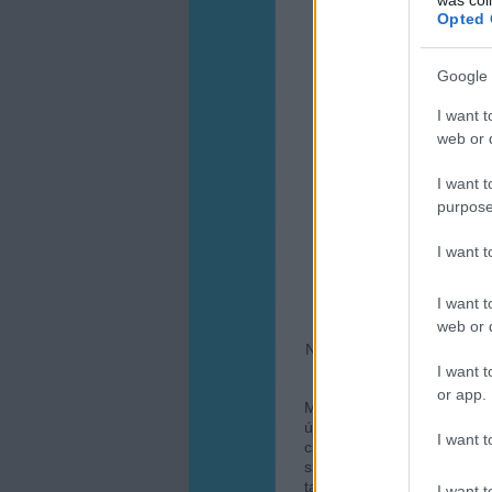
Opted 
Google 
I want t
web or d
I want t
purpose
I want 
I want t
web or d
Nem mindegy, hogy milyen 
esetén például gy
I want t
or app.
Maga a vetés nem nagy ö
újdonsült kerttulajdonoso
I want t
csupán annyiból álljon 
szétterítjük a magokat, és
talaj hőmérséklete tartósa
I want t