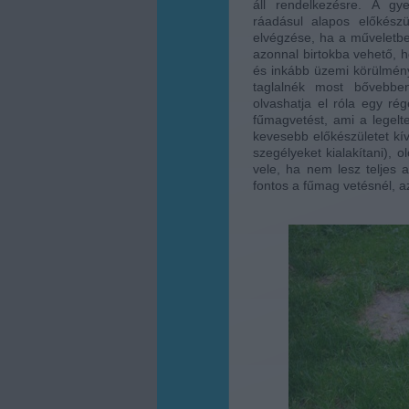
áll rendelkezésre. A gy
ráadásul alapos előkészü
elvégzése, ha a műveletbe
azonnal birtokba vehető, h
és inkább üzemi körülmény
taglalnék most bővebben
olvashatja el róla egy r
fűmagvetést, ami a legelt
kevesebb előkészületet kív
szegélyeket kialakítani), 
vele, ha nem lesz teljes a 
fontos a fűmag vetésnél, 