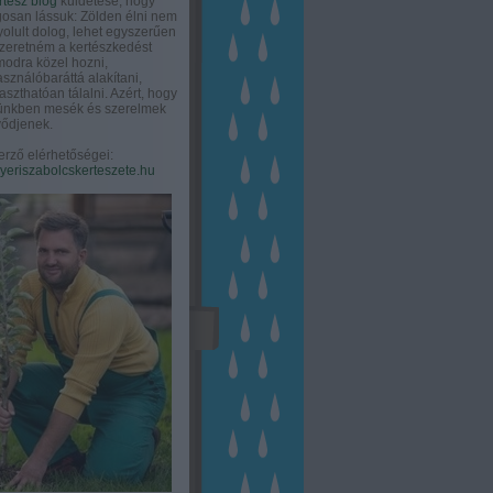
rtész blog
küldetése, hogy
gosan lássuk: Zölden élni nem
olult dolog, lehet egyszerűen
Szeretném a kertészkedést
odra közel hozni,
asználóbaráttá alakítani,
aszthatóan tálalni. Azért, hogy
tünkben mesék és szerelmek
ődjenek.
erző elérhetőségei:
eriszabolcskerteszete.hu