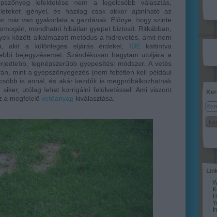
epszőnyeg lefektetése nem a legolcsóbb választás,
leteket igényel, és házilag csak akkor ajánlható az
n már van gyakorlata a gazdának. Előnye, hogy szinte
omogén, mondhatni hibátlan gyepet biztosít. Ritkábban,
Köves
ek között alkalmazott metódus a hidrovetés, amit nem
, akit a különleges eljárás érdekel,
IDE
kattintva
égebbi bejegyzésemet. Szándékosan hagytam utoljára a
erjedtebb, legnépszerűbb gyepesítési módszer. A vetés
án, mint a gyepszőnyegezés (nem feltétlen kell például
olcsóbb is annál, és akár kezdők is megpróbálkozhatnak
siker, utólag lehet korrigálni felülvetéssel. Ami viszont
Ker
az a megfelelő
vetőanyag
kiválasztása.
Lin
W
K
H
Y
I