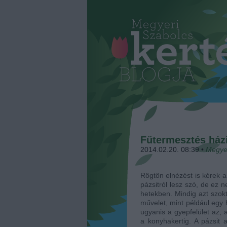
Fűtermesztés ház
2014.02.20. 08:39
•
Megye
Rögtön elnézést is kérek a
pázsitról lesz szó, de ez 
hetekben. Mindig azt szok
művelet, mint például egy
ugyanis a gyepfelület az, 
a konyhakertig. A pázsit a