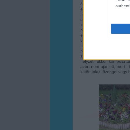
általában nem alkalmas 
authenti
elgazosodás lehet, ha má
négyzetméteres terület
elkezdhetjük a műveletet, 
kell majd dolgoznunk. Amin
praktikusan a vetés előtt b
és egyúttal a teljeskörű
vegyszeresen. A fellazít
természetes tömörödésre i
pázsitot eredményezhet. 
szétterítésére, tápanyag
helyzet, akkor komposztta
azért nem ajánlott, mert -
kötött talajt tőzeggel vagy