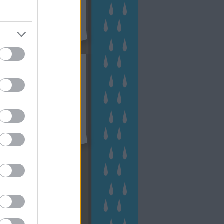
eményes
(
23
)
veteményeskert
virág
(
48
)
zöldségtermesztés
Címkefelhő