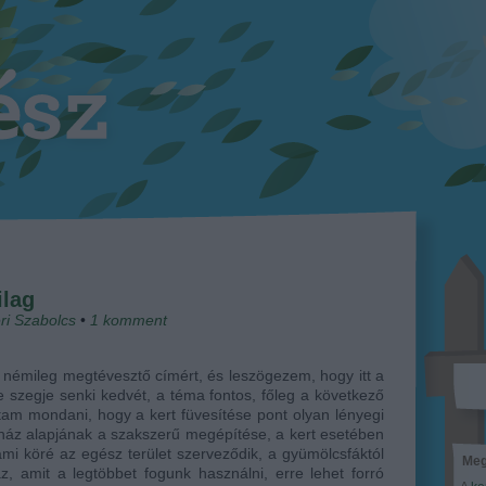
ilag
ri Szabolcs
•
1
komment
 némileg megtévesztő címért, és leszögezem, hogy itt a
ne szegje senki kedvét, a téma fontos, főleg a következő
tam mondani, hogy a kert füvesítése pont olyan lényegi
 ház alapjának a szakszerű megépítése, a kert esetében
ami köré az egész terület szerveződik, a gyümölcsfáktól
Meg
z, amit a legtöbbet fogunk használni, erre lehet forró