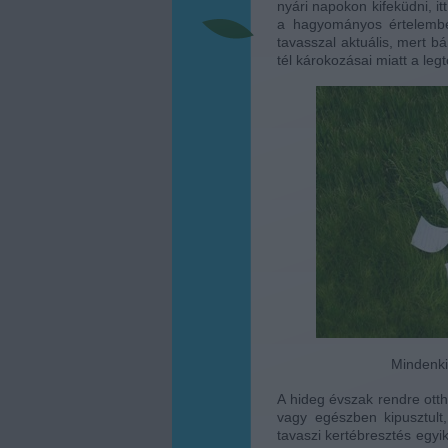
nyári napokon kifeküdni, itt 
a hagyományos értelemben
tavasszal aktuális, mert b
tél károkozásai miatt a leg
Mindenki 
A hideg évszak rendre otth
vagy egészben kipusztult
tavaszi kertébresztés egyi