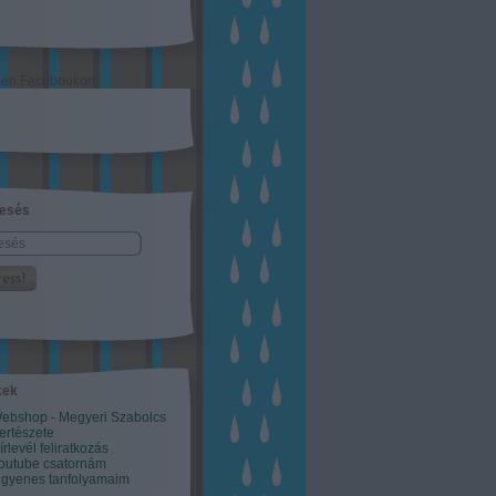
sen Facebookon
esés
kek
ebshop - Megyeri Szabolcs
ertészete
írlevél feliratkozás
outube csatornám
ngyenes tanfolyamaim