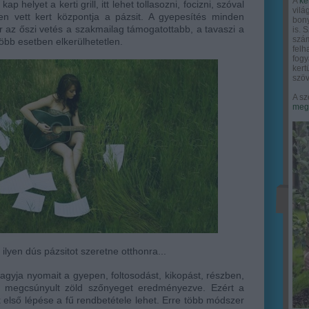
A
ke
kap helyet a kerti grill, itt lehet tollasozni, focizni, szóval
vilá
 vett kert központja a pázsit. A gyepesítés minden
bony
ár az őszi vetés a szakmailag támogatottabb, a tavaszi a
is. 
szám
több esetben elkerülhetetlen.
felh
fogy
ker
szöv
A sz
megy
ilyen dús pázsitot szeretne otthonra...
agyja nyomait a gyepen, foltosodást, kikopást, részben,
, megcsúnyult zöld szőnyeget eredményezve. Ezért a
k első lépése a fű rendbetétele lehet. Erre több módszer