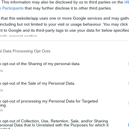
. This information may also be disclosed by us to third parties on the
IA
Participants
that may further disclose it to other third parties.
 that this website/app uses one or more Google services and may gath
including but not limited to your visit or usage behaviour. You may click 
 to Google and its third-party tags to use your data for below specifi
ogle consent section.
Cím
Bud
l Data Processing Opt Outs
fűs
coa
házt
o opt-out of the Sharing of my personal data.
(
17
In
(
12
tan
tan
(
16
o opt-out of the Sale of my Personal Data.
kert
In
(
76
)
des
kony
to opt-out of processing my Personal Data for Targeted
kör
ing.
(
21
)
In
növ
a megtakarítható pár ezres nem áll arányban a későbbi
növ
etleg nem kielégítő látvánnyal
(
118
o opt-out of Collection, Use, Retention, Sale, and/or Sharing
ülte
ersonal Data that Is Unrelated with the Purposes for which it
utc
lected.