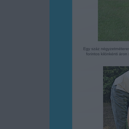
Egy száz négyzetméteres
forintos kilónkénti áron