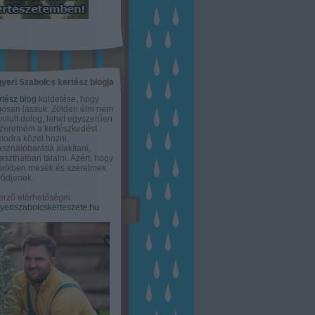
yeri Szabolcs kertész blogja
rtész blog
küldetése, hogy
gosan lássuk: Zölden élni nem
olult dolog, lehet egyszerűen
Szeretném a kertészkedést
odra közel hozni,
asználóbaráttá alakítani,
aszthatóan tálalni. Azért, hogy
tünkben mesék és szerelmek
ődjenek.
erző elérhetőségei:
eriszabolcskerteszete.hu