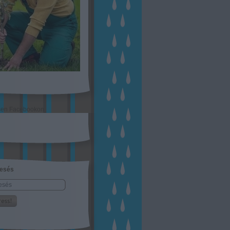
sen Facebookon
esés