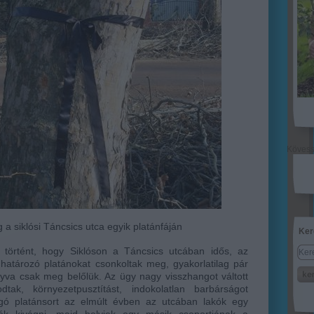
Köves
a siklósi Táncsics utca egyik platánfáján
Ker
 történt, hogy Siklóson a Táncsics utcában idős, az
atározó platánokat csonkoltak meg, gyakorlatilag pár
va csak meg belőlük. Az ügy nagy visszhangot váltott
dtak, környezetpusztítást, indokolatlan barbárságot
gó platánsort az elmúlt évben az utcában lakók egy