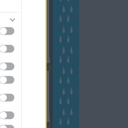
kerttervezés
(
140
)
kert és
ign
(
76
)
kert trend
(
49
)
hakert
(
23
)
nyezetvédelem
(
28
)
közpark
növény
(
23
)
énygondozás
(
129
)
énytermesztés
(
60
)
öntözés
)
park
(
23
)
szobanövény
(
23
)
tés
(
134
)
utcafront
(
54
)
akép
(
62
)
városkép
(
74
)
eményes
(
23
)
veteményeskert
virág
(
48
)
zöldségtermesztés
Címkefelhő