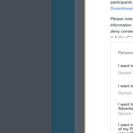
participants
Downstream 
Please note
information 
A csonkolás előtt és utá
deny consent
in below Go
Persona
I want t
Opted 
I want t
Opted 
I want 
Advertis
Opted 
I want t
of my P
was col