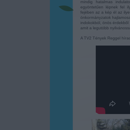
mindig hatalmas indulat
egyöntetűen lépnek fel i
fejében az a kép él az il
önkormányzatok hajlamosa
indokokból, önös érdekből 
amit a legutóbb nyilvánossá
A TV2 Tények Reggel hírad