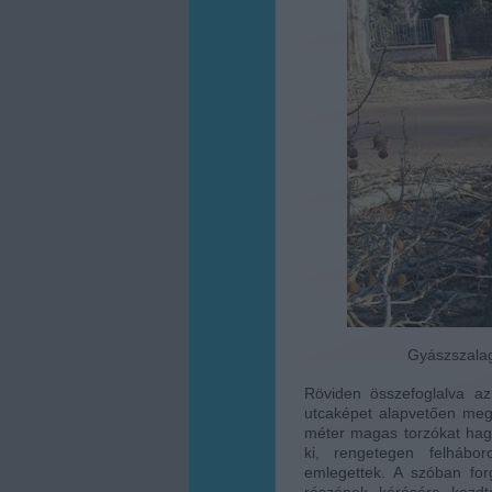
Gyászszalag 
Röviden összefoglalva az
utcaképet alapvetően megh
méter magas torzókat hagy
ki, rengetegen felháboro
emlegettek. A szóban for