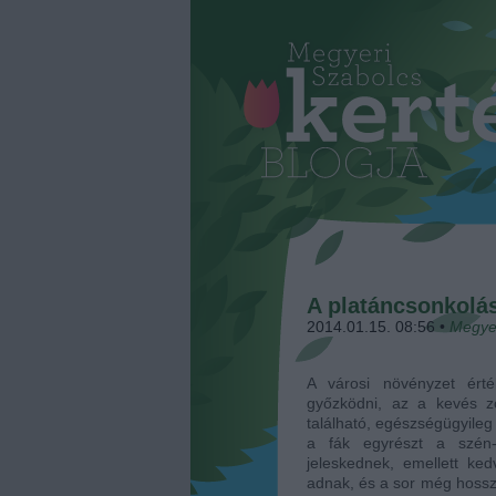
A platáncsonkolás
2014.01.15. 08:56
•
Megye
A városi növényzet ért
győzködni, az a kevés zö
található, egészségügyileg 
a fák egyrészt a szén-
jeleskednek, emellett ke
adnak, és a sor még hossza