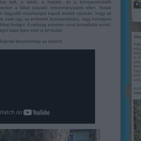
okat kelt, a lakók, a helyiek, és a környezetvédők
lyenkor a fákat szanáló önkormányzatok ellen. Sokak
yen nagyobb visszhangot kapott esetek nyomán, hogy az
k csak úgy, az emberek bosszantására, vagy homályos
fákat kivágni. A valóság azonban jóval árnyaltabb ennél,
got kapó ilyen eset is jól mutat.
Meg
ójának beszámolója az esetről:
A
ke
vilá
bony
is. 
szám
felh
fogy
ker
szöv
A sz
megy