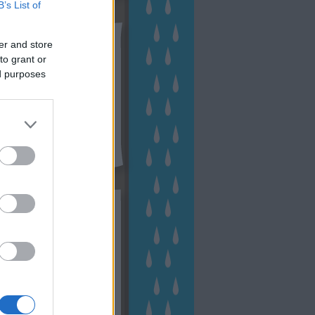
B’s List of
tész TV
er and store
to grant or
ed purposes
kék
apest
(
45
)
dísznövény
(
116
)
zernövény
(
20
)
garden
ching
(
83
)
gyógynövény
(
33
)
áji gazdálkodás
(
28
)
kert
1
)
kertbarát
(
50
)
kertépítés
6
)
kertészet
(
118
)
kertészeti
ácsadás
(
67
)
kertészeti
ácsok
(
222
)
kertészkedés
4
)
kertészmérnök
(
53
)
fenntartás
(
75
)
kertrendezés