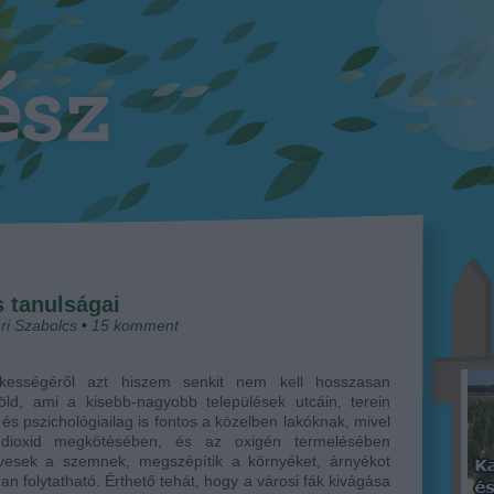
 tanulságai
ri Szabolcs
•
15
komment
ékességéről azt hiszem senkit nem kell hosszasan
ld, ami a kisebb-nagyobb települések utcáin, terein
és pszichológiailag is fontos a közelben lakóknak, mivel
dioxid megkötésében, és az oxigén termelésében
dvesek a szemnek, megszépítik a környéket, árnyékot
n folytatható. Érthető tehát, hogy a városi fák kivágása