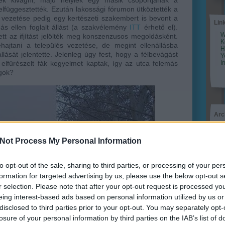
ék kivágni, majd helyiek egy másik csoportjának a
felfüggesztették. Ezután lakossági fórumon ütköztették a
 vezetése pedig egy kertészeti szakembert is bevont a
Lin
gás ellen foglalt állást (a szakvélemény
ITT
érhető el).
W
tt az ifjítást jelölték meg konszenzusos megoldásként.
K
hajtani a település vezetése, de megint ellenállásba
H
lását jelentette. Jelenleg úgy fest, hogy a félbevágást
Y
I
lfűrészelt fák kegyelmet kaptak, így az utca felemás
ágok?
Arc
202
2022
Not Process My Personal Information
202
202
2022
2022
to opt-out of the sale, sharing to third parties, or processing of your per
2022
formation for targeted advertising by us, please use the below opt-out s
202
2021
r selection. Please note that after your opt-out request is processed y
202
eing interest-based ads based on personal information utilized by us or
Tov
disclosed to third parties prior to your opt-out. You may separately opt-
losure of your personal information by third parties on the IAB’s list of