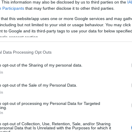
. This information may also be disclosed by us to third parties on the
IA
Participants
that may further disclose it to other third parties.
Ker
 that this website/app uses one or more Google services and may gath
including but not limited to your visit or usage behaviour. You may click 
n. A látvány mindenképp lehangoló, a háttérben azonban
lakossági kérés áll
 to Google and its third-party tags to use your data for below specifi
ogle consent section.
l Data Processing Opt Outs
o opt-out of the Sharing of my personal data.
In
o opt-out of the Sale of my Personal Data.
Cím
In
Bud
fűs
coa
to opt-out of processing my Personal Data for Targeted
házt
ing.
(
17
In
(
12
tan
tan
o opt-out of Collection, Use, Retention, Sale, and/or Sharing
(
16
ersonal Data that Is Unrelated with the Purposes for which it
kert
lected.