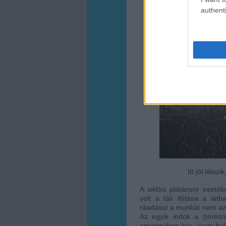
authenti
Itt jól láts
A siklósi platánsor eset
volt a fák ifjítása a lá
ráadásul a munkát nem a
Az egyik indok a (törésr
amennyiben kár-, vagy bale