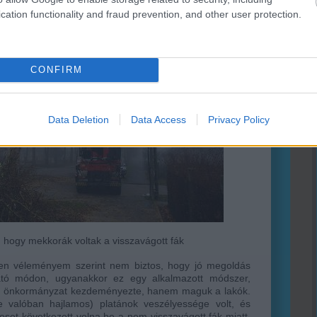
cation functionality and fraud prevention, and other user protection.
CONFIRM
Data Deletion
Data Access
Privacy Policy
zik, hogy mekkorák voltak a visszavágott fák
ében véleményem szerint nem biztos, hogy jó megoldás
tható módon, ugyanakkor ez egy alkalmazott módszer,
z önkormányzat kezdeményezte, hanem maguk a lakók.
e valóban hajlamos) platánok veszélyessége volt, és
set következett volna be a nem visszavágott fák miatt,