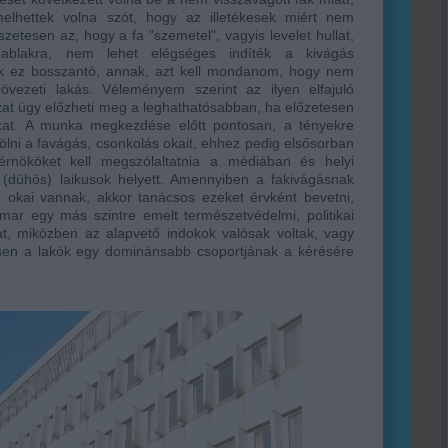
elhettek volna szót, hogy az illetékesek miért nem
zetesen az, hogy a fa "szemetel", vagyis levelet hullat,
ablakra, nem lehet elégséges indíték a kivágás
k ez bosszantó, annak, azt kell mondanom, hogy nem
övezeti lakás. Véleményem szerint az ilyen elfajuló
at úgy előzheti meg a leghathatósabban, ha előzetesen
kat. A munka megkezdése előtt
pontosan, a tényekre
lni a favágás, csonkolás okait, ehhez pedig elsősorban
érnököket kell megszólaltatnia a médiában és helyi
 (dühös) laikusok helyett. Amennyiben a fakivágásnak
tő okai vannak, akkor tanácsos ezeket érvként bevetni,
ar egy más szintre emelt természetvédelmi, politikai
at, miközben az alapvető indokok valósak voltak, vagy
en a lakók egy dominánsabb csoportjának a kérésére