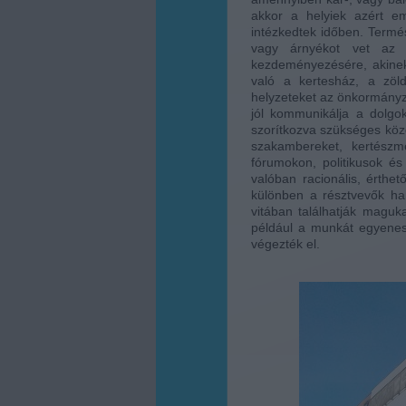
akkor a helyiek azért em
intézkedtek időben. Termés
vagy árnyékot vet az 
kezdeményezésére, akine
való a kertesház, a zöld
helyzeteket az önkormányz
jól kommunikálja a dolgo
szorítkozva szükséges közö
szakambereket, kertészm
fórumokon, politikusok és
valóban racionális, érthe
különben a résztvevők ham
vitában találhatják maguk
például a munkát egyenes
végezték el.