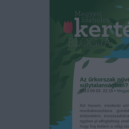
Az űrkorszak növ
súlytalanságban?
2013.09.03. 22:15
•
Megye
Azt hiszem, mindenki szí
munkabeosztásra gondo
évtizedekre, évszázadokra
egyben jó elfoglaltság una
hogy fog festeni a világ sz