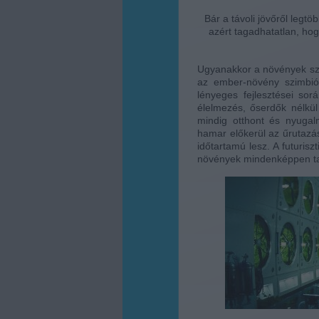
Bár a távoli jövőről legt
azért tagadhatatlan, ho
Ugyanakkor a növények sze
az ember-növény szimbióz
lényeges fejlesztései so
élelmezés, őserdők nélkül
mindig otthont és nyugal
hamar előkerül az űrutazá
időtartamú lesz. A futurisz
növények mindenképpen tal