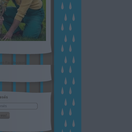
sen Facebookon
esés