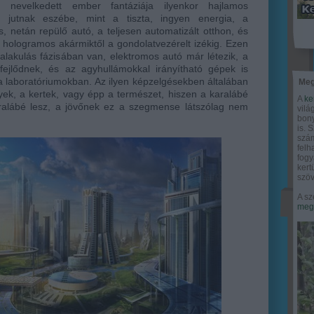
 nevelkedett ember fantáziája ilyenkor hajlamos
 jutnak eszébe, mint a tiszta, ingyen energia, a
 netán repülő autó, a teljesen automatizált otthon, és
 hologramos akármiktől a gondolatvezérelt izékig. Ezen
alakulás fázisában van, elektromos autó már létezik, a
ejlődnek, és az agyhullámokkal irányítható gépek is
 laboratóriumokban. Az ilyen képzelgésekben általában
Meg
k, a kertek, vagy épp a természet, hiszen a karalábé
A
ke
ralábé lesz, a jövőnek ez a szegmense látszólag nem
vilá
bony
is. 
szám
felh
fogy
ker
szöv
A sz
megy