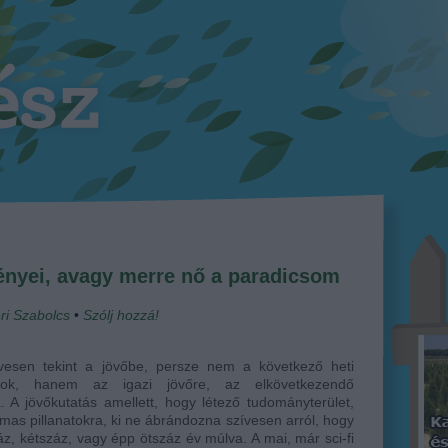
ényei, avagy merre nő a paradicsom
ri Szabolcs
•
Szólj hozzá!
vesen tekint a jövőbe, persze nem a következő heti
lok, hanem az igazi jövőre, az elkövetkezendő
. A jövőkutatás amellett, hogy létező tudományterület,
lmas pillanatokra, ki ne ábrándozna szívesen arról, hogy
áz, kétszáz, vagy épp ötszáz év múlva. A mai, már sci-fi