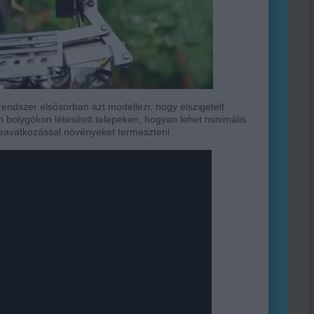
 rendszer elsősorban azt modellezi, hogy elszigetelt
n bolygókon létesített telepeken, hogyan lehet minimális
eavatkozással növényeket termeszteni