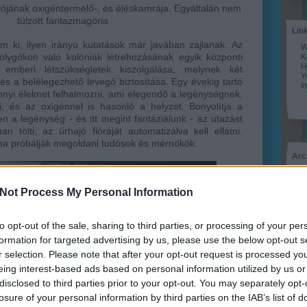
ajójának oxigéntermelő-, és éléskamrája. Egyáltalán nem
túlzott fantazmagória
Lin
m ki, ilyen irányú kutatások már javában zajlanak. Az
W
olygókon való kolóniák létrehozásának egyik központi
K
H
emberi létszükségletek kiszolgálása, melynek két
Y
és a belélegezhető levegő biztosítása. Egy évekig tartó
I
nnyi élelmet felhalmozni, ami elegendő a legénységnek,
ni, és az oxigénnel is hasonló a helyzet. Bonyolítja a
n a legénység - és itt megint fantáziálunk - az utazást
n tölti, az űrhajó flóráját automatizálva kell ellátni.
ma próbálják megoldani tudósok és mérnökök.
Arc
202
2022
Not Process My Personal Information
202
202
2022
2022
to opt-out of the sale, sharing to third parties, or processing of your per
2022
formation for targeted advertising by us, please use the below opt-out s
202
2021
r selection. Please note that after your opt-out request is processed y
202
eing interest-based ads based on personal information utilized by us or
Tov
disclosed to third parties prior to your opt-out. You may separately opt-
losure of your personal information by third parties on the IAB’s list of