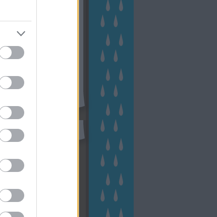
kerttervezés
(
140
)
kert és
ign
(
76
)
kert trend
(
49
)
hakert
(
23
)
nyezetvédelem
(
28
)
közpark
növény
(
23
)
énygondozás
(
129
)
énytermesztés
(
60
)
öntözés
)
park
(
23
)
szobanövény
(
23
)
tés
(
134
)
utcafront
(
54
)
akép
(
62
)
városkép
(
74
)
eményes
(
23
)
veteményeskert
virág
(
48
)
zöldségtermesztés
Címkefelhő