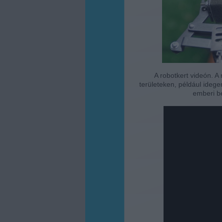
A robotkert videón. A
területeken, például idege
emberi b