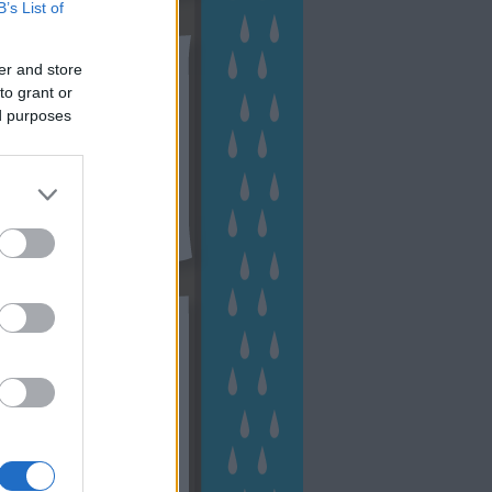
B’s List of
tész TV
er and store
to grant or
ed purposes
kék
apest
(
45
)
dísznövény
(
116
)
zernövény
(
20
)
garden
ching
(
83
)
gyógynövény
(
33
)
áji gazdálkodás
(
28
)
kert
1
)
kertbarát
(
50
)
kertépítés
6
)
kertészet
(
118
)
kertészeti
ácsadás
(
67
)
kertészeti
ácsok
(
222
)
kertészkedés
4
)
kertészmérnök
(
53
)
fenntartás
(
75
)
kertrendezés