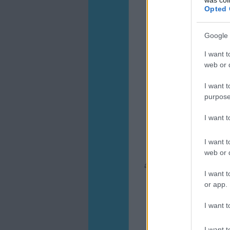
Opted 
Google 
I want t
web or d
I want t
purpose
I want 
I want t
Az amerikai MIT egyetem
web or d
cseperednek a növénye
állapotát, felmérik a növén
I want t
látja is a növényeket, 
szivacsba 
or app.
I want t
I want t