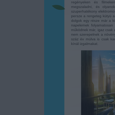
regényeken és filmeken
megszaladni, és olyanok
szuperhatékony elektromos,
persze a rengeteg kütyü a
dolgok egy része már a ki
napelemek folyamatosan f
működnek már, igaz csak a
nem szerepelnek a növénye
száz év múlva is csak ka
kínál izgalmakat.