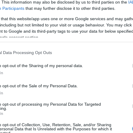
. This information may also be disclosed by us to third parties on the
IA
Participants
that may further disclose it to other third parties.
Ker
 that this website/app uses one or more Google services and may gath
including but not limited to your visit or usage behaviour. You may click 
 to Google and its third-party tags to use your data for below specifi
ogle consent section.
ndult
kísérlet
paradicsomneveldéje. A zöldségek (itt épp
 nélkül, steril körülmények között növekednek a kis
l Data Processing Opt Outs
tárolókban
 egyik laborjában (Computer Science and Artificial
o opt-out of the Sharing of my personal data.
, számítógép-tudomány és mesterséges intelligencia
In
n robotizált paradicsomültetvény készült el. A rendszer
övények földjében szenzorokat helyeztek el, melyek
o opt-out of the Sale of my Personal Data.
Cím
obotokat a palánták igényeiről (vízmennyiség, PH érték,
zorok egy központi számítógépen keresztül juttatják el
In
Bud
oz, melyek aztán öntöznek, trágyáznak, és a folyamat
fűs
coa
kat is leszüretelik. Ez a kísérlet arra a valóságos és
to opt-out of processing my Personal Data for Targeted
házt
l megfelelni, hogy hogyan lehet emberi beavatkozás
ing.
(
17
ami például az űrutazásoknál, vagy idegen bolygókon
In
(
12
tan
nt fontos lehet majd egyszer.
tan
o opt-out of Collection, Use, Retention, Sale, and/or Sharing
(
16
ersonal Data that Is Unrelated with the Purposes for which it
kert
lected.