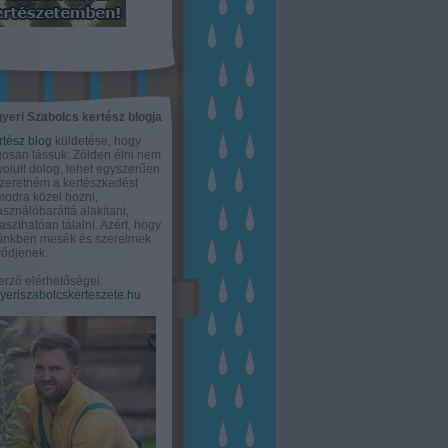
yeri Szabolcs kertész blogja
rtész blog
küldetése, hogy
gosan lássuk: Zölden élni nem
olult dolog, lehet egyszerűen
Szeretném a kertészkedést
odra közel hozni,
asználóbaráttá alakítani,
aszthatóan tálalni. Azért, hogy
tünkben mesék és szerelmek
ődjenek.
erző elérhetőségei:
eriszabolcskerteszete.hu