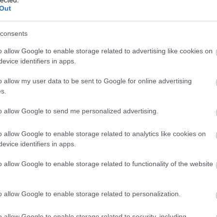
(
76
)
Out
des
kony
kör
(
21
)
consents
növ
növ
o allow Google to enable storage related to advertising like cookies on
(
118
ülte
evice identifiers in apps.
utc
vet
(
44
)
o allow my user data to be sent to Google for online advertising
(
35
)
s.
to allow Google to send me personalized advertising.
o allow Google to enable storage related to analytics like cookies on
 kísérleti robotkertjében emberi beavatkozás nélkül
evice identifiers in apps.
k. A berendezés szenzorai megfigyelik a termőföld
yek igényeit, majd ki is elégítik azokat. A felügyelő robot
o allow Google to enable storage related to functionality of the website
így vizuális információkat is feldolgoz. A végén pedig
burkolt karjaival óvatosan le is szüretel
o allow Google to enable storage related to personalization.
o allow Google to enable storage related to security, including