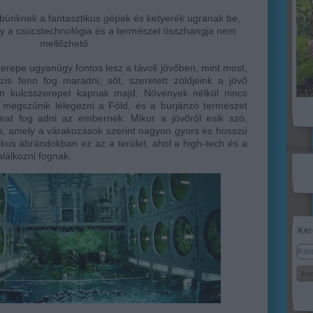
öbbünknek a fantasztikus gépek és ketyerék ugranak be,
gy a csúcstechnológia és a természet összhangja nem
mellőzhető
repe ugyanúgy fontos lesz a távoli jövőben, mint most,
is fenn fog maradni, sőt, szeretett zöldjeink a jövő
rán kulcsszerepet kapnak majd. Növények nélkül nincs
 megszűnik lélegezni a Föld, és a burjánzó természet
mat fog adni az embernek. Mikor a jövőről esik szó,
s, amely a várakozások szerint nagyon gyors és hosszú
tikus ábrándokban ez az a terület, ahol a high-tech és a
Köves
álkozni fognak.
Ker