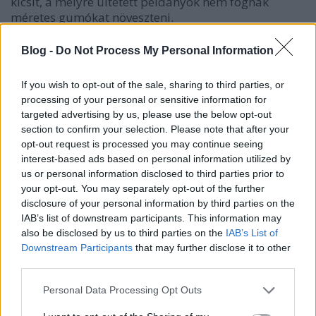
kicsit, a mélyre ültetett példányok nem fognak
méretes gumókat növeszteni.
Blog -
Do Not Process My Personal Information
If you wish to opt-out of the sale, sharing to third parties, or
processing of your personal or sensitive information for
targeted advertising by us, please use the below opt-out
section to confirm your selection. Please note that after your
opt-out request is processed you may continue seeing
interest-based ads based on personal information utilized by
us or personal information disclosed to third parties prior to
your opt-out. You may separately opt-out of the further
disclosure of your personal information by third parties on the
IAB’s list of downstream participants. This information may
also be disclosed by us to third parties on the
IAB’s List of
Downstream Participants
that may further disclose it to other
third parties.
Halványító zeller - ne ezt válasszuk, nevelése
Please note that this website/app uses one or more Google
Personal Data Processing Opt Outs
nehézkes
services and may gather and store information including but