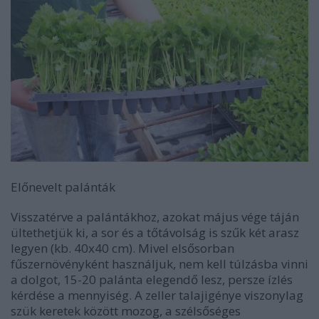
Előnevelt palánták
Visszatérve a palántákhoz, azokat május vége táján
ültethetjük ki, a sor és a tőtávolság is szűk két arasz
legyen (kb. 40x40 cm). Mivel elsősorban
fűszernövényként használjuk, nem kell túlzásba vinni
a dolgot, 15-20 palánta elegendő lesz, persze ízlés
kérdése a mennyiség. A zeller talajigénye viszonylag
szük keretek között mozog, a szélsőséges