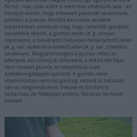
fázist - már csak azért is mert már elkéstünk vele - és
kezdjük onnan, hogy előnevelt palántát vásárolunk,
például a piacon. Mielőtt kezünkbe vennénk
palántánkat, említsük meg, hogy zellerből igazából
háromféle létezik, a gumós zeller (
A. g.
convar.
rapaceum
), a halványító (helyesen halványított) zeller
(
A. g.
var.
dulee
) és a metélőzeller (
A. g.
var. silvestris
secalinum
). Magyarországon a gumós zeller az
elterjedt, ezt ismerjük zellerként, a másik két fajta
nem növeszt gumót, és telepítésük csak
érdekességképpen ajánlott. A gumós zeller
vitaminokban nem túl gazdag, viszont jó hatással
van az idegrendszerre, meszet és foszfort is
tartalmaz, de főképpen pikáns, fűszeres íze miatt
kedvelt.