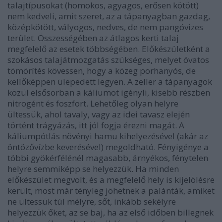
talajtípusokat (homokos, agyagos, erősen kötött)
nem kedveli, amit szeret, az a tápanyagban gazdag,
középkötött, vályogos, nedves, de nem pangóvizes
terület. Összességében az átlagos kerti talaj
megfelelő az esetek többségében. Előkészületként a
szokásos talajátmozgatás szükséges, melyet óvatos
tömörítés kövessen, hogy a közeg porhanyós, de
kellőképpen ülepedett legyen. A zeller a tápanyagok
közül elsősorban a káliumot igényli, kisebb részben
nitrogént és foszfort. Lehetőleg olyan helyre
ültessük, ahol tavaly, vagy az idei tavasz elején
történt trágyázás, itt jól fogja érezni magát. A
káliumpótlás növényi hamu kihelyezésével (akár az
öntözővízbe keverésével) megoldható. Fényigénye a
többi gyökérfélénél magasabb, árnyékos, fénytelen
helyre semmiképp se helyezzük. Ha minden
előkészület megvolt, és a megfelelő hely is kijelölésre
került, most már tényleg jöhetnek a palánták, amiket
ne ültessük túl mélyre, sőt, inkább sekélyre
helyezzük őket, az se baj, ha az első időben billegnek