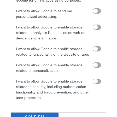
Google for online advertising purposes.
I want to allow Google to send me
personalized advertising.
I want to allow Google to enable storage
related to analytics like cookies on web or
device identifiers in apps.
I want to allow Google to enable storage
related to functionality of the website or app.
I want to allow Google to enable storage
related to personalization.
I want to allow Google to enable storage
related to security, including authentication
functionality and fraud prevention, and other
Balkonzeller
user protection.
A zeller betegségei lehetnek a zellermozaik, melyet
főleg a levéltetvek terjesztenek, így azokat irtani kell,
valamint a csapadékos időben fellépő fómás
CONFIRM