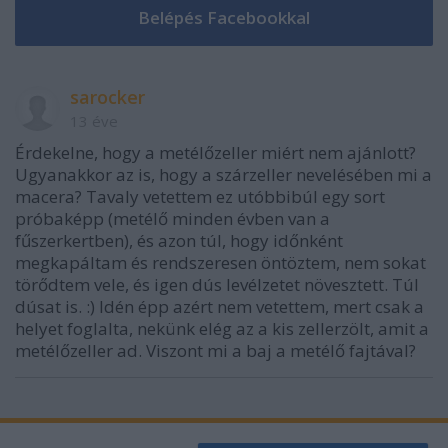
sarocker
13 éve
Érdekelne, hogy a metélőzeller miért nem ajánlott?
Ugyanakkor az is, hogy a szárzeller nevelésében mi a
macera? Tavaly vetettem ez utóbbibúl egy sort
próbaképp (metélő minden évben van a
fűszerkertben), és azon túl, hogy időnként
megkapáltam és rendszeresen öntöztem, nem sokat
törődtem vele, és igen dús levélzetet növesztett. Túl
dúsat is. :) Idén épp azért nem vetettem, mert csak a
helyet foglalta, nekünk elég az a kis zellerzölt, amit a
metélőzeller ad. Viszont mi a baj a metélő fajtával?