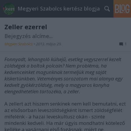
Megyeri Szabolcs kertész blogja
Zeller ezerrel
Bejegyzés alcíme...
Megyeri Szabolcs
•
2013. május 29.
1
Fonnyadt, lehangoló külsejű, esetleg vegyszerrel kezelt
zöldségek a boltok polcain? Nem probléma, ha
kedvenceinket magunknak termeljük meg saját
kiskertünkben. Veteményes sorozatom mai alanya egy
kedvelt gyökérzöldség, mely a magyaros konyha
elengedhetetlen tartozéka, a zeller.
A zellert azt hiszem senkinek nem kell bemutatni, ezt
az elsősorban leveszöldségként ismert zöldségfélét
mifelénk - a hazai leveskultusz okán - szinte
mindenki kedveli. Ha már úgyis mondhatni kötelező
kelléke a vasárnapi első fogásnak, miért ne