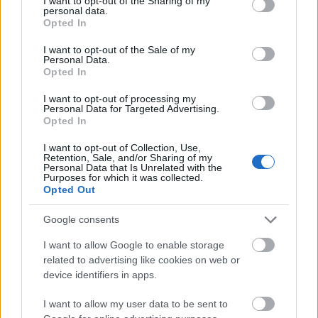
not limited to your visit or usage behaviour. You may click to
I want to opt-out of the Sharing of my
A zeller vízigénye szintén magasabb a mint a többi
personal data.
grant or deny consent to Google and its third-party tags to
Opted In
gyökérzöldségé, ezért a gyakori öntözés nem
use your data for below specified purposes in below Google
maradhat el, és jól tesszük, ha mulcsoljuk az
consent section.
I want to opt-out of the Sale of my
ültetvényt, ez a gyakorlatban annyit tesz, hogy
Personal Data.
szórjunk például száraz fűnyesedéket vagy
Opted In
méginkább szalmát a sorok közé, amivel segítjük a
I want to opt-out of processing my
talaj nedvességének megmaradását. A kezdetben
Personal Data for Targeted Advertising.
gyengécske palántákat semmiképpp se slaggal
Opted In
öntözzük, mert kiverethetjük a vízsugárral
I want to opt-out of Collection, Use,
növényeinket, inkább kannából, óvatosan végezzük a
Retention, Sale, and/or Sharing of my
műveletet. A palánták kihelyezését követően az első
Personal Data that Is Unrelated with the
Purposes for which it was collected.
öntözés legyen kiadós (iszapolás), ilyenkor tövenként
Opted Out
ne sajnáljunk közel fél liter vizet rájuk csurgatni. A
fiatal erőtlen példányoknak a gyomok komoly
Google consents
konkurenciát jelentenek, így a gazolás is lényeges
teendő, kapa helyett (a véletlen zeller-irtást
I want to allow Google to enable storage
elkerülendő) inkább a kezünket használjuk. Később
related to advertising like cookies on web or
előkerülhet a kapa is, az ültetés és a betakarítás
device identifiers in apps.
között 3-4 talajlazítás, gyommentesítés szükséges
I want to allow my user data to be sent to
lesz.