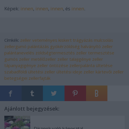
Képek:
innen
,
innen
,
innen
, és
innen
.
Címkék:
zeller
veteményes
kiskert
trágyázás
mulcsolás
zellergumó
palántázás
gyökérzöldség
halványító zeller
palántanevelés
zöldségtermesztés
zeller termesztése
gumós zeller
metélőzeller
zeller talajigénye
zeller
tápanyagigénye
zeller öntözése
zellerpalánta ültetése
szabadföldi ültetési
zeller ültetési ideje
zeller kártevői
zeller
betegségei
zellerfajták
Ajánlott bejegyzések:
Dísznek való káposzta!