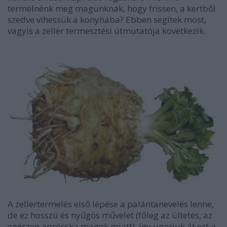
termelnénk meg magunknak, hogy frissen, a kertből
szedve vihessük a konyhába? Ebben segítek most,
vagyis a zeller termesztési útmutatója következik.
A zellertermelés első lépése a palántanevelés lenne,
de ez hosszú és nyűgös művelet (főleg az ültetés, az
egészen aprócska magok miatt), így ugorjuk át ezt a