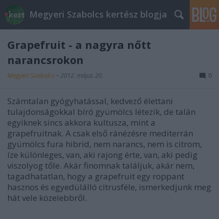
Megyeri Szabolcs kertész blogja
Grapefruit - a nagyra nőtt
narancsrokon
Megyeri Szabolcs
•
2012. május 20.
0
Számtalan gyógyhatással, kedvező élettani
tulajdonságokkal bíró gyümölcs létezik, de talán
egyiknek sincs akkora kultusza, mint a
grapefruitnak. A csak első ránézésre mediterrán
gyümölcs fura hibrid, nem narancs, nem is citrom,
íze különleges, van, aki rajong érte, van, aki pedig
viszolyog tőle. Akár finomnak találjuk, akár nem,
tagadhatatlan, hogy a grapefruit egy roppant
hasznos és egyedülálló citrusféle, ismerkedjunk meg
hát vele közelebbről.