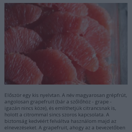
Először egy kis nyelvtan. A név magyarosan grépfrút,
angolosan grapefruit (bár a szőlőhöz - grape -
igazán nincs köze), és említhetjük citrancsnak is,
holott a citrommal sincs szoros kapcsolata. A
biztonság kedvéért felváltva használom majd az
elnevezéseket. A grapefruit, ahogy az a bevezetőben