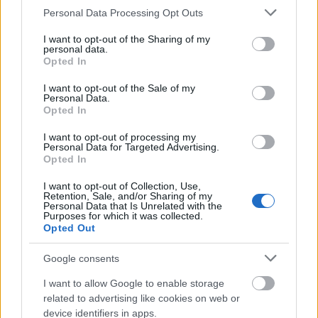
Please note that this website/app uses one or more Google
Personal Data Processing Opt Outs
Ez pedig már a grépfrút
services and may gather and store information including but
not limited to your visit or usage behaviour. You may click to
I want to opt-out of the Sharing of my
personal data.
A grépfrút nem csupán különleges ízéről híres,
grant or deny consent to Google and its third-party tags to
Opted In
hanem széleskörű gyógyászati hatása is ismert és
use your data for below specified purposes in below Google
elismert. C és B-vitamin tartalma kirívóan magas, az
consent section.
I want to opt-out of the Sale of my
igazi érdekességek pedig a magban találhatóak. A
Personal Data.
Opted In
grapefruitmagból készült kivonat rendkívül
sokoldalúan felhasználható, többek közt fertőtlenítő,
I want to opt-out of processing my
baktériumölő hatású, segítséget jelenthet a rák
Personal Data for Targeted Advertising.
Opted In
megelőzésében, erősíti az immunrendszert, és a
gombás fertőzéseket is lehet vele kezelni, például a
I want to opt-out of Collection, Use,
candidiázist. Aki részletesen szeretne olvasni citrancs
Retention, Sale, and/or Sharing of my
Personal Data that Is Unrelated with the
magjának hatásairól és felhasználási területeiről,
Purposes for which it was collected.
ide kattintva
juthat bővebb információkhoz.
Opted Out
Google consents
I want to allow Google to enable storage
related to advertising like cookies on web or
device identifiers in apps.