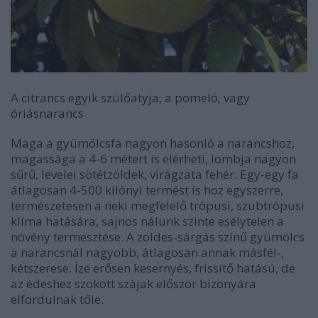
A citrancs egyik szülőatyja, a pomeló, vagy
óriásnarancs
Maga a gyümölcsfa nagyon hasonló a narancshoz,
magassága a 4-6 métert is elérheti, lombja nagyon
sűrű, levelei sötétzöldek, virágzata fehér. Egy-egy fa
átlagosan 4-500 kilónyi termést is hoz egyszerre,
természetesen a neki megfelelő trópusi, szubtrópusi
klíma hatására, sajnos nálunk szinte esélytelen a
növény termesztése. A zöldes-sárgás színű gyümölcs
a narancsnál nagyobb, átlagosan annak másfél-,
kétszerese. Íze erősen kesernyés, frissítő hatású, de
az édeshez szokott szájak először bizonyára
elfordulnak tőle.