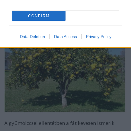
válasszuk.
CONFIRM
Data Deletion
Data Access
Privacy Policy
A gyümölccsel ellentétben a fát kevesen ismerik