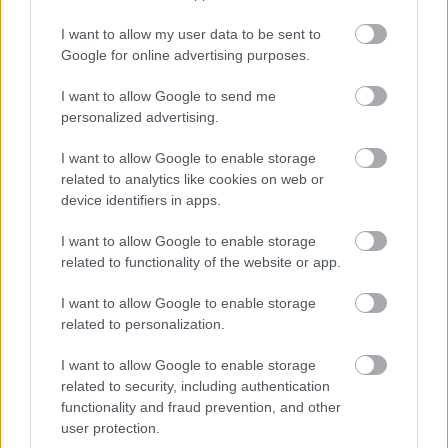
I want to allow my user data to be sent to
Google for online advertising purposes.
I want to allow Google to send me
personalized advertising.
I want to allow Google to enable storage
related to analytics like cookies on web or
device identifiers in apps.
I want to allow Google to enable storage
related to functionality of the website or app.
Grapefruit virágzat
I want to allow Google to enable storage
Ahogy említettem, házi körülmények között nálunk
related to personalization.
nem termeszthető, bár például a citrommal sokan
érnek el szép sikereket, a grapefruit neveléséről le
I want to allow Google to enable storage
kell mondanunk, a boltokban, piacokon azonban
related to security, including authentication
gyakran találhatunk belőle. Tudni kell, hogy a
functionality and fraud prevention, and other
citrancs szedés után már nem érik, ezért vásárláskor
user protection.
a nagy, éretten szedett, puhább darabokat