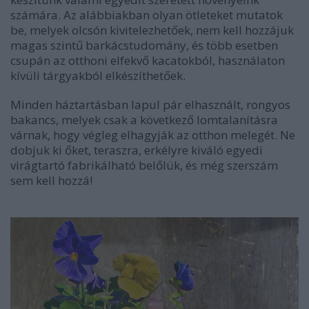
számára. Az alábbiakban olyan ötleteket mutatok
be, melyek olcsón kivitelezhetőek, nem kell hozzájuk
magas szintű barkácstudomány, és több esetben
csupán az otthoni elfekvő kacatokból, használaton
kívüli tárgyakból elkészíthetőek.
Minden háztartásban lapul pár elhasznált, rongyos
bakancs, melyek csak a következő lomtalanításra
várnak, hogy végleg elhagyják az otthon melegét. Ne
dobjuk ki őket, teraszra, erkélyre kiváló egyedi
virágtartó fabrikálható belőlük, és még szerszám
sem kell hozzá!