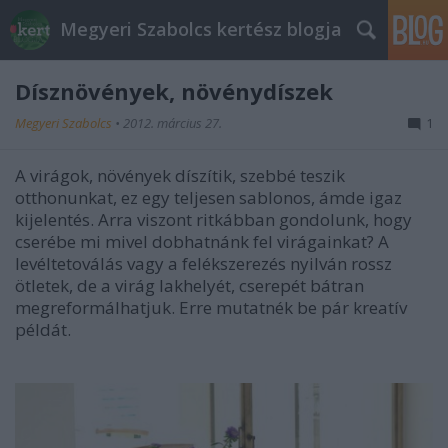
Megyeri Szabolcs kertész blogja
Dísznövények, növénydíszek
Megyeri Szabolcs
•
2012. március 27.
1
A virágok, növények díszítik, szebbé teszik
otthonunkat, ez egy teljesen sablonos, ámde igaz
kijelentés. Arra viszont ritkábban gondolunk, hogy
cserébe mi mivel dobhatnánk fel virágainkat? A
levéltetoválás vagy a felékszerezés nyilván rossz
ötletek, de a virág lakhelyét, cserepét bátran
megreformálhatjuk. Erre mutatnék be pár kreatív
példát.