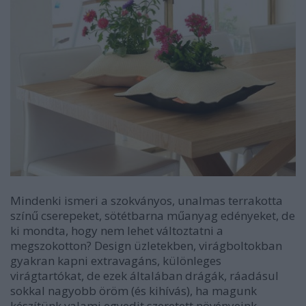
Mindenki ismeri a szokványos, unalmas terrakotta
színű cserepeket, sötétbarna műanyag edényeket, de
ki mondta, hogy nem lehet változtatni a
megszokotton? Design üzletekben, virágboltokban
gyakran kapni extravagáns, különleges
virágtartókat, de ezek általában drágák, ráadásul
sokkal nagyobb öröm (és kihívás), ha magunk
készítünk valami egyedit szeretett növényeink