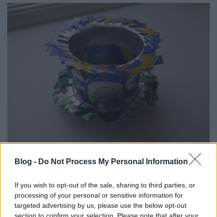
Blog -
Do Not Process My Personal Information
Minden dobozból kifogy egyszer a tartalma, ha
pedig üres, akkor máris költözhet bele egy virág,
If you wish to opt-out of the sale, sharing to third parties, or
vagy például fűszernövény. Ehhez a megoldáshoz
processing of your personal or sensitive information for
igazán nem kell sokat fúrni-faragni, csak egy alapos
targeted advertising by us, please use the below opt-out
öblítés, és kezdődhet az ültetés!
section to confirm your selection. Please note that after your