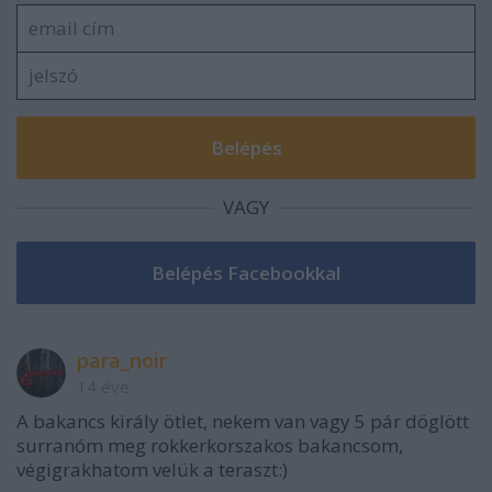
VAGY
para_noir
14 éve
A bakancs király ötlet, nekem van vagy 5 pár döglött
surranóm meg rokkerkorszakos bakancsom,
végigrakhatom velük a teraszt:)