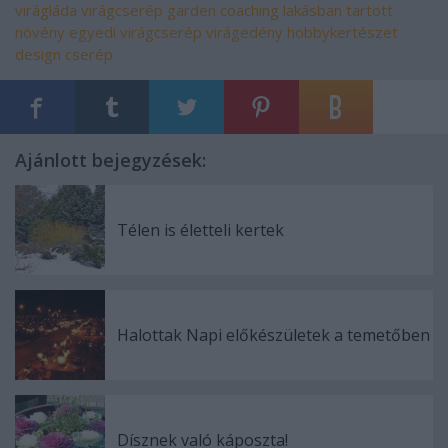
virágláda
virágcserép
garden coaching
lakásban tartott
növény
egyedi virágcserép
virágedény
hobbykertészet
design cserép
Ajánlott bejegyzések:
Télen is életteli kertek
Halottak Napi előkészületek a temetőben
Dísznek való káposzta!