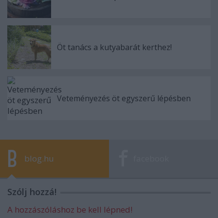
Öt tanács a kutyabarát kerthez!
Veteményezés öt egyszerű lépésben
blog.hu
facebook
Szólj hozzá!
A hozzászóláshoz be kell lépned!