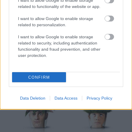
I want to allow Google to enable storage
related to functionality of the website or app.
I want to allow Google to enable storage
Ez egy különösen mókás megoldás, és csak egy jó
related to personalization.
minőségű nyomtatott fotóra, ragasztóra, és némi
kézügyességre van szükség. Hogy teljes legyen a
I want to allow Google to enable storage
poén, ügyeljünk arra, hogy a növény alakja, és az
related to security, including authentication
alany hajzata hasonlóak legyenek. Ajándéknak is
functionality and fraud prevention, and other
kiváló, nagyobb sikere lesz, mint egy ezredik
user protection.
nyakkendőnek.
CONFIRM
Data Deletion
Data Access
Privacy Policy