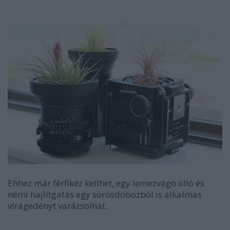
Ehhez már férfikéz kellhet, egy lemezvágó olló és
némi hajlítgatás egy sörösdobozból is alkalmas
virágedényt varázsolhat.