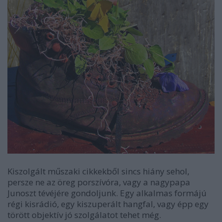
Kiszolgált műszaki cikkekből sincs hiány sehol,
persze ne az öreg porszívóra, vagy a nagypapa
Junoszt tévéjére gondoljunk. Egy alkalmas formájú
régi kisrádió, egy kiszuperált hangfal, vagy épp egy
törött objektív jó szolgálatot tehet még.