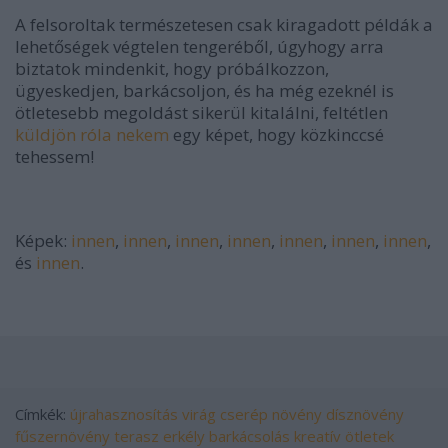
A felsoroltak természetesen csak kiragadott példák a
lehetőségek végtelen tengeréből, úgyhogy arra
biztatok mindenkit, hogy próbálkozzon,
ügyeskedjen, barkácsoljon, és ha még ezeknél is
ötletesebb megoldást sikerül kitalálni, feltétlen
küldjön róla nekem
egy képet, hogy közkinccsé
tehessem!
Képek:
innen
,
innen
,
innen
,
innen
,
innen
,
innen
,
innen
,
és
innen
.
Címkék:
újrahasznosítás
virág
cserép
növény
dísznövény
fűszernövény
terasz
erkély
barkácsolás
kreatív ötletek