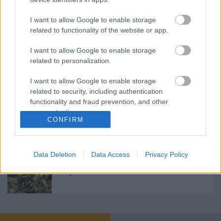
Dísznek való káposzta!
I want to allow Google to enable storage
related to functionality of the website or app.
I want to allow Google to enable storage
related to personalization.
Vágott fa kontra műfenyő, avagy mi az
igazán zöld választás?
I want to allow Google to enable storage
related to security, including authentication
functionality and fraud prevention, and other
user protection.
Méhlegelő - kamu vagy hasznos
CONFIRM
elképzelés?
Data Deletion
Data Access
Privacy Policy
Májusi feladatlista a kertben