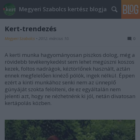
Megyeri Szabolcs kertész blogja
Kert-trendezés
Megyeri Szabolcs
•
2012. március 10.
0
A kerti munka hagyományosan piszkos dolog, még a
rövidebb tevékenykedést sem lehet megúszni koszos
kezek, foltos nadrágok, kéztörlőnek használt, aztán
ennek megfelelően kinéző pólók, ingek nélkül. Éppen
ezért a kinti munkához senki nem az ünneplő
gúnyáját szokta felölteni, de ez egyáltalán nem
jelenti azt, hogy ne nézhetnénk ki jól, netán divatosan
kertápolás közben.