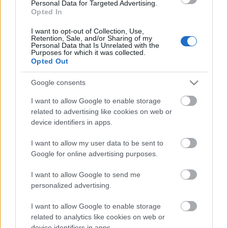
Personal Data for Targeted Advertising.
Képek:
innen
és
innen
Opted In
I want to opt-out of Collection, Use,
Retention, Sale, and/or Sharing of my
Personal Data that Is Unrelated with the
Purposes for which it was collected.
Opted Out
Címkék:
divat
ruha
trend
dísznövény
öltözködés
webáruház
gumicsizma
térdvédő
kertbarát
kertrendezés
Google consents
kertészmérnök
garden coaching
garden coach
kertimunka
softshell
hobbykertész
I want to allow Google to enable storage
related to advertising like cookies on web or
device identifiers in apps.
I want to allow my user data to be sent to
Ajánlott bejegyzések:
Google for online advertising purposes.
I want to allow Google to send me
personalized advertising.
Halottak Napi előkészületek a temetőben
I want to allow Google to enable storage
related to analytics like cookies on web or
device identifiers in apps.