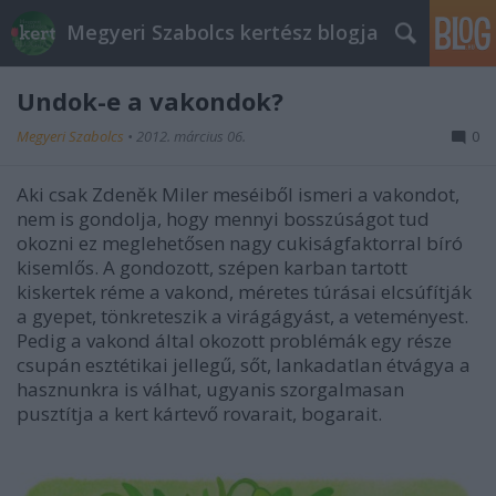
Megyeri Szabolcs kertész blogja
Undok-e a vakondok?
Megyeri Szabolcs
•
2012. március 06.
0
Aki csak Zdenĕk Miler meséiből ismeri a vakondot,
nem is gondolja, hogy mennyi bosszúságot tud
okozni ez meglehetősen nagy cukiságfaktorral bíró
kisemlős. A gondozott, szépen karban tartott
kiskertek réme a vakond, méretes túrásai elcsúfítják
a gyepet, tönkreteszik a virágágyást, a veteményest.
Pedig a vakond által okozott problémák egy része
csupán esztétikai jellegű, sőt, lankadatlan étvágya a
hasznunkra is válhat, ugyanis szorgalmasan
pusztítja a kert kártevő rovarait, bogarait.