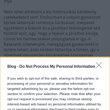
irtja.
Nem lehet eltitkolni a kis földmunkás kártékony
cselekedeteit sem. Elsősorban a szépen gondozott
kertek látványát rombolja túrásaival, melyeket
egyébként a kiásott és a járatban feleslegessé vált
földből épít, úgy, hogy a fejével a járatból kitolja,
csinos kis halmocskákat potyogtatva el így. A
fiatalabb ültetvények, melegágyak gyökérzetét is
tönkre teheti, ásás közben fellazítja a földet, így a
növények egyszerűen kiszáradnak szorgalmas
munkája nyomán.
Blog -
Do Not Process My Personal Information
If you wish to opt-out of the sale, sharing to third parties, or
processing of your personal or sensitive information for
targeted advertising by us, please use the below opt-out
section to confirm your selection. Please note that after your
opt-out request is processed you may continue seeing
interest-based ads based on personal information utilized by
us or personal information disclosed to third parties prior to