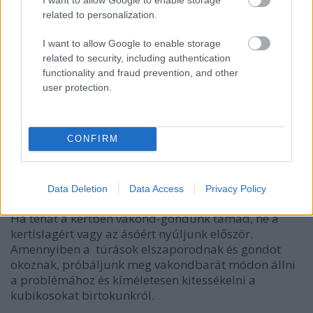
related to personalization.
I want to allow Google to enable storage
related to security, including authentication
functionality and fraud prevention, and other
user protection.
CONFIRM
Ha nem a gyökereket pusztítja, igazi cukipofa
Data Deletion
Data Access
Privacy Policy
Ha tehát a kertben vakond-gondunk támad, ne a
kertislagért vagy az ásóért nyúljunk először.
Amennyiben a túrások elszaporodnak és gondot
okoznak, próbáljunk meg vakondbarát módon állni
a problémához és kíméletesen kitessékelni a
kubikosokat birtokunkról.