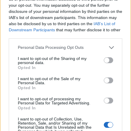
your opt-out. You may separately opt-out of the further
disclosure of your personal information by third parties on the
IAB’s list of downstream participants. This information may
also be disclosed by us to third parties on the
IAB’s List of
Downstream Participants
that may further disclose it to other
third parties.
Please note that this website/app uses one or more Google
Personal Data Processing Opt Outs
Ezt senki nem látja szívesen...
services and may gather and store information including but
not limited to your visit or usage behaviour. You may click to
I want to opt-out of the Sharing of my
personal data.
A vakondot tehát nem lehet egyértelműen sem a
grant or deny consent to Google and its third-party tags to
Opted In
hasznos, sem a kártékony kerti lakók közé sorolni,
use your data for below specified purposes in below Google
egy azonban biztos, védett állat, tehát irtása nem
consent section.
I want to opt-out of the Sale of my
Personal Data.
megengedett. Védekezni azonban nyugodtan lehet
Opted In
vele szemben, ennek több kíméletes módja is létezik.
I want to opt-out of processing my
Régebbi, jól bevált módszer a petróleummal vagy
Personal Data for Targeted Advertising.
Opted In
terpentinnel átitatott rongy elhelyezése a járatban,
ezt a vakond érzékeny szaglása nem bírja elviselni. A
I want to opt-out of Collection, Use,
védendő területet egyszerűen körbe is lehet ásni, a
Retention, Sale, and/or Sharing of my
Personal Data that Is Unrelated with the
vékony, mélyebb árkok hatékonyan állítják meg.