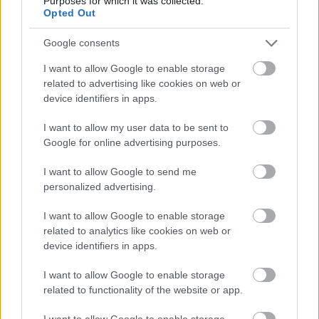
Purposes for which it was collected.
Furmányosabb kertbarátok a nevében is
Opted Out
jelzésértékű Vakondűző fű (
Euphorbia lathyris
)
ültetésével is távol tarthatják a csöpp betolakodókat,
Google consents
ennek a növénynek a gyökere irritálja a vakondot.
I want to allow Google to enable storage
Hasonló hatást lehet elérni a császárkorona
related to advertising like cookies on web or
(Fritillaria imperialis) telepítésével. A modern
device identifiers in apps.
metódusok pártolóinak a műanyag, földbe ásható
háló vagy az alacsony frekvenciás hangot kibocsájtó
I want to allow my user data to be sent to
riasztóberendezés lehet ideális választás.
Google for online advertising purposes.
I want to allow Google to send me
personalized advertising.
I want to allow Google to enable storage
related to analytics like cookies on web or
device identifiers in apps.
I want to allow Google to enable storage
related to functionality of the website or app.
I want to allow Google to enable storage