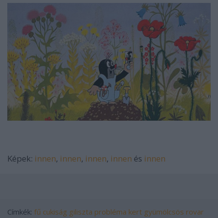
Képek:
innen
,
innen
,
innen
,
innen
és
innen
Címkék:
fű
cukiság
giliszta
probléma
kert
gyümölcsös
rovar