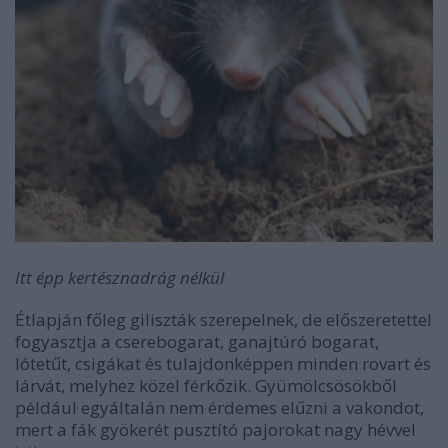
Itt épp kertésznadrág nélkül
Étlapján főleg giliszták szerepelnek, de előszeretettel
fogyasztja a cserebogarat, ganajtúró bogarat,
lótetűt, csigákat és tulajdonképpen minden rovart és
lárvát, melyhez közel férkőzik. Gyümölcsösökből
például egyáltalán nem érdemes elűzni a vakondot,
mert a fák gyökerét pusztító pajorokat nagy hévvel