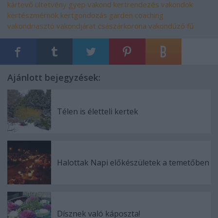
kártevő
ültetvény
gyep
vakond
kertrendezés
vakondok
kertészmérnök
kertgondozás
garden coaching
vakondriasztó
vakondjárat
császárkorona
vakondűző fű
Ajánlott bejegyzések:
Télen is életteli kertek
Halottak Napi előkészületek a temetőben
Dísznek való káposzta!