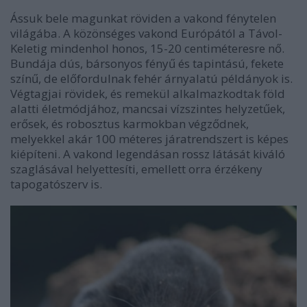
Ássuk bele magunkat röviden a vakond fénytelen
világába. A közönséges vakond Európától a Távol-
Keletig mindenhol honos, 15-20 centiméteresre nő.
Bundája dús, bársonyos fényű és tapintású, fekete
színű, de előfordulnak fehér árnyalatú példányok is.
Végtagjai rövidek, és remekül alkalmazkodtak föld
alatti életmódjához, mancsai vízszintes helyzetűek,
erősek, és robosztus karmokban végződnek,
melyekkel akár 100 méteres járatrendszert is képes
kiépíteni. A vakond legendásan rossz látását kiváló
szaglásával helyettesíti, emellett orra érzékeny
tapogatószerv is.